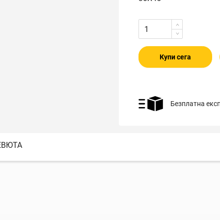
Купи сега
Безплатна екс
ЕВЮТА