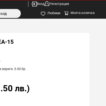
Вход
Регистрация
Моята количка
Любими
EA-15
.
 верига:
3.00
бр.
.50
лв.)