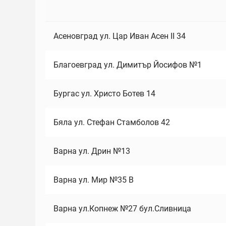
Асеновград ул. Цар Иван Асен II 34
Благоевград ул. Димитър Йосифов №1
Бургас ул. Христо Ботев 14
Бяла ул. Стефан Стамболов 42
Варна ул. Дрин №13
Варна ул. Мир №35 В
Варна ул.Копнеж №27 бул.Сливница