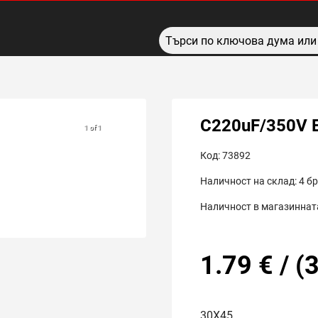
C220uF/350V 
1 of 1
Код:
73892
Наличност на склад:
4
бр
Наличност в магазинната
1.79
€
/
(
3
30X45