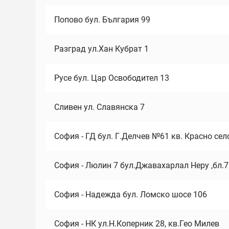
Попово бул. България 99
Разград ул.Хан Кубрат 1
Русе бул. Цар Освободител 13
Сливен ул. Славянска 7
София - ГД бул. Г.Делчев №61 кв. Красно сел
София - Люлин 7 бул.Джавахарлал Неру ,бл.
София - Надежда бул. Ломско шосе 106
София - НК ул.Н.Коперник 28, кв.Гео Милев