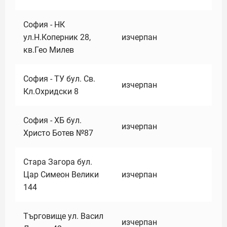
София - НК
ул.Н.Коперник 28,
изчерпан
кв.Гео Милев
София - ТУ бул. Св.
изчерпан
Кл.Охридски 8
София - ХБ бул.
изчерпан
Христо Ботев №87
Стара Загора бул.
Цар Симеон Велики
изчерпан
144
Търговище ул. Васил
изчерпан