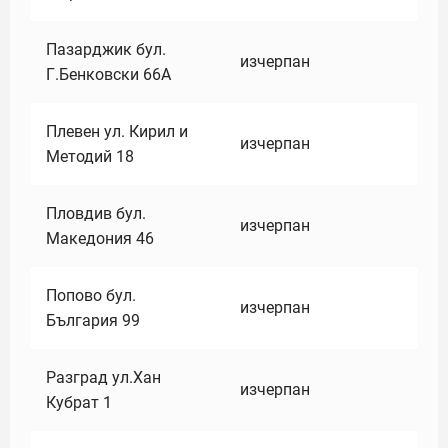
Пазарджик бул.
изчерпан
Г.Бенковски 66А
Плевен ул. Кирил и
изчерпан
Методий 18
Пловдив бул.
изчерпан
Македония 46
Попово бул.
изчерпан
България 99
Разград ул.Хан
изчерпан
Кубрат 1