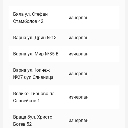
Бяла ул. Стефан
изчерпан
Стамболов 42
Варна ул. Дрин №13
изчерпан
Варна ул. Мир №35 В
изчерпан
Варна ул.Копнеж
изчерпан
№27 бул.Сливница
Велико Търново пл.
изчерпан
Славейков 1
Враца бул. Христо
изчерпан
Ботев 52