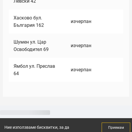
Левски 42
Хасково бул.
изчерпан
България 162
Шумен ул. Цар
изчерпан
Освободител 69
Ямбол ул. Преслав
изчерпан
64
Ние използваме бисквитки, за да
Приемам