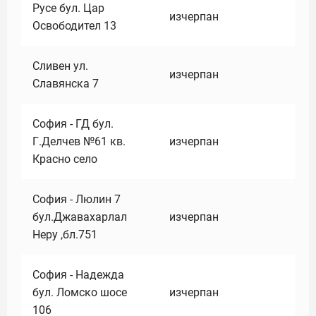
Русе бул. Цар
изчерпан
Освободител 13
Сливен ул.
изчерпан
Славянска 7
София - ГД бул.
Г.Делчев №61 кв.
изчерпан
Красно село
София - Люлин 7
бул.Джавахарлал
изчерпан
Неру ,бл.751
София - Надежда
бул. Ломско шосе
изчерпан
106