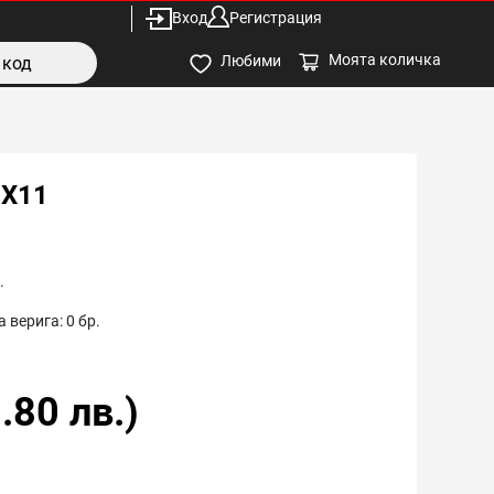
Вход
Регистрация
Моята количка
Любими
5X11
.
 верига:
0
бр.
.80
лв.)