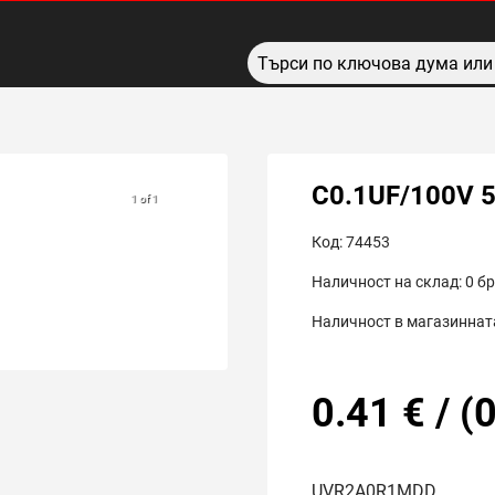
C0.1UF/100V 
1 of 1
Код:
74453
Наличност на склад:
0
бр
Наличност в магазинната
0.41
€
/
(
0
UVR2A0R1MDD