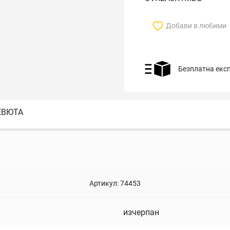
Добави в любими
Безплатна екс
ЕВЮТА
Артикул:
74453
изчерпан