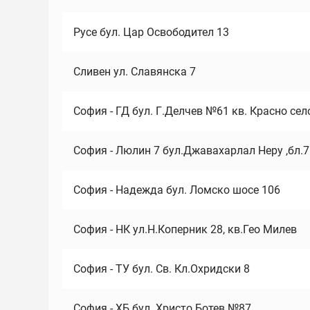
Русе бул. Цар Освободител 13
Сливен ул. Славянска 7
София - ГД бул. Г.Делчев №61 кв. Красно сел
София - Люлин 7 бул.Джавахарлал Неру ,бл.
София - Надежда бул. Ломско шосе 106
София - НК ул.Н.Коперник 28, кв.Гео Милев
София - ТУ бул. Св. Кл.Охридски 8
София - ХБ бул. Христо Ботев №87