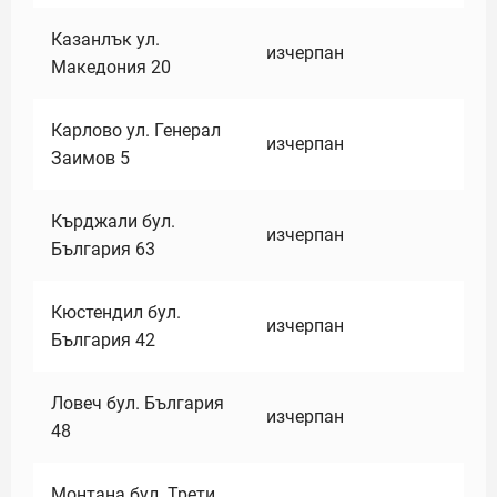
Казанлък ул.
изчерпан
Македония 20
Карлово ул. Генерал
изчерпан
Заимов 5
Кърджали бул.
изчерпан
България 63
Кюстендил бул.
изчерпан
България 42
Ловеч бул. България
изчерпан
48
Монтана бул. Трети