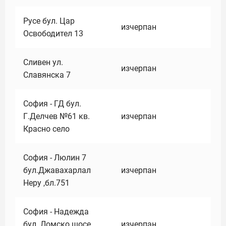
Русе бул. Цар
изчерпан
Освободител 13
Сливен ул.
изчерпан
Славянска 7
София - ГД бул.
Г.Делчев №61 кв.
изчерпан
Красно село
София - Люлин 7
бул.Джавахарлал
изчерпан
Неру ,бл.751
София - Надежда
бул. Ломско шосе
изчерпан