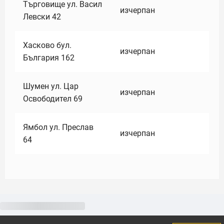
Търговище ул. Васил
изчерпан
Левски 42
Хасково бул.
изчерпан
България 162
Шумен ул. Цар
изчерпан
Освободител 69
Ямбол ул. Преслав
изчерпан
64