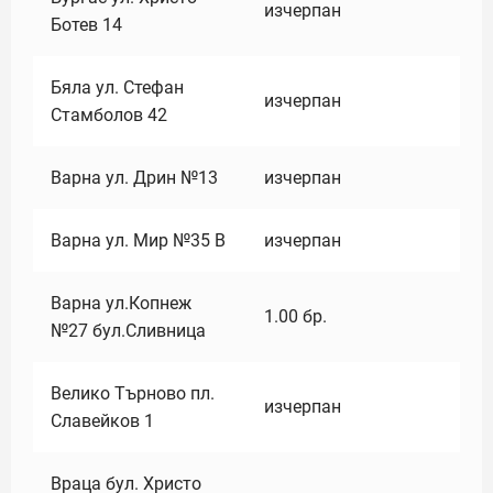
изчерпан
Ботев 14
Бяла ул. Стефан
изчерпан
Стамболов 42
Варна ул. Дрин №13
изчерпан
Варна ул. Мир №35 В
изчерпан
Варна ул.Копнеж
1.00
бр.
№27 бул.Сливница
Велико Търново пл.
изчерпан
Славейков 1
Враца бул. Христо