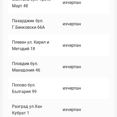
изчерпан
Март 48
Пазарджик бул.
изчерпан
Г.Бенковски 66А
Плевен ул. Кирил и
изчерпан
Методий 18
Пловдив бул.
изчерпан
Македония 46
Попово бул.
изчерпан
България 99
Разград ул.Хан
изчерпан
Кубрат 1