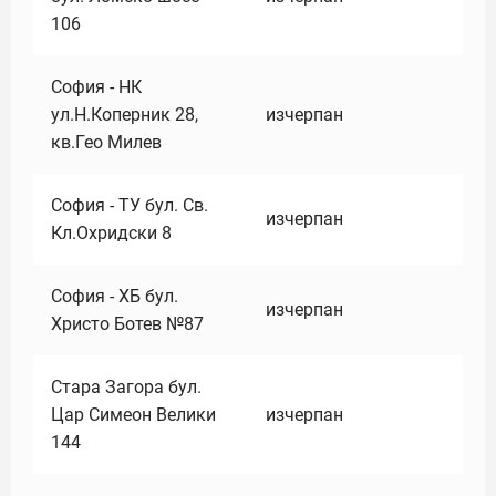
106
София - НК
ул.Н.Коперник 28,
изчерпан
кв.Гео Милев
София - ТУ бул. Св.
изчерпан
Кл.Охридски 8
София - ХБ бул.
изчерпан
Христо Ботев №87
Стара Загора бул.
Цар Симеон Велики
изчерпан
144