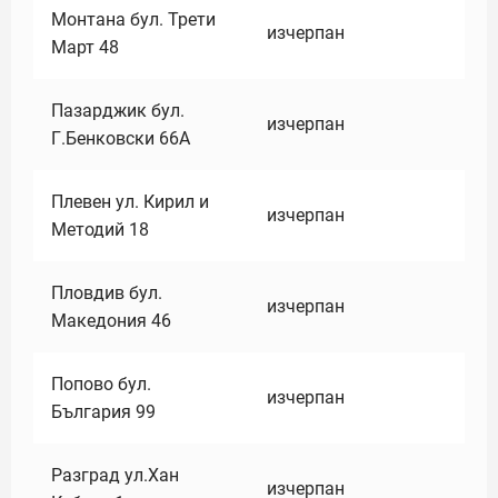
Монтана бул. Трети
изчерпан
Март 48
Пазарджик бул.
изчерпан
Г.Бенковски 66А
Плевен ул. Кирил и
изчерпан
Методий 18
Пловдив бул.
изчерпан
Македония 46
Попово бул.
изчерпан
България 99
Разград ул.Хан
изчерпан