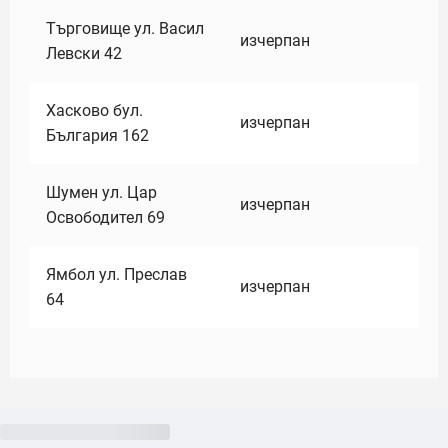
Търговище ул. Васил
изчерпан
Левски 42
Хасково бул.
изчерпан
България 162
Шумен ул. Цар
изчерпан
Освободител 69
Ямбол ул. Преслав
изчерпан
64