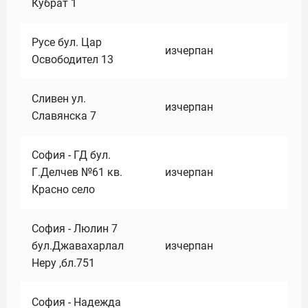
Кубрат 1
Русе бул. Цар
изчерпан
Освободител 13
Сливен ул.
изчерпан
Славянска 7
София - ГД бул.
Г.Делчев №61 кв.
изчерпан
Красно село
София - Люлин 7
бул.Джавахарлал
изчерпан
Неру ,бл.751
София - Надежда