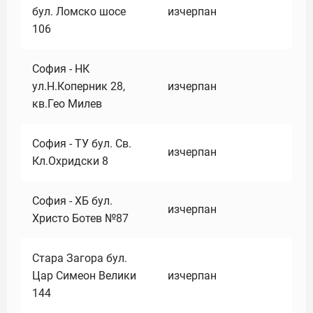
бул. Ломско шосе
изчерпан
106
София - НК
ул.Н.Коперник 28,
изчерпан
кв.Гео Милев
София - ТУ бул. Св.
изчерпан
Кл.Охридски 8
София - ХБ бул.
изчерпан
Христо Ботев №87
Стара Загора бул.
Цар Симеон Велики
изчерпан
144