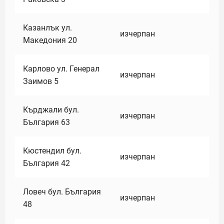
Казанлък ул.
изчерпан
Македония 20
Карлово ул. Генерал
изчерпан
Заимов 5
Кърджали бул.
изчерпан
България 63
Кюстендил бул.
изчерпан
България 42
Ловеч бул. България
изчерпан
48