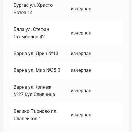
Бургас ул. Христо
изчерпан
Ботев 14
Бяла ул. Стефан
изчерпан
Стамболов 42
Варна ул. Дрин №13
изчерпан
Варна ул. Мир №35 В
изчерпан
Варна ул.Копнеж
изчерпан
№27 бул.Сливница
Велико Търново пл.
изчерпан
Славейков 1