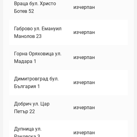
Враца бул. Христо
изчерпан
Ботев 52
Габрово ул. Емануил
изчерпан
Манолов 23
Горна Оряховица ул.
изчерпан
Мадара 1
Димитровград бул.
изчерпан
България 1
Добрич ул. Цар
изчерпан
Петър 22
Дупница ул.
изчерпан
Раковска 3