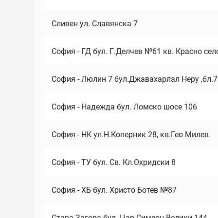
Сливен ул. Славянска 7
София - ГД бул. Г.Делчев №61 кв. Красно сел
София - Люлин 7 бул.Джавахарлал Неру ,бл.
София - Надежда бул. Ломско шосе 106
София - НК ул.Н.Коперник 28, кв.Гео Милев
София - ТУ бул. Св. Кл.Охридски 8
София - ХБ бул. Христо Ботев №87
Стара Загора бул. Цар Симеон Велики 144