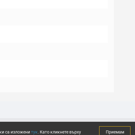
тки са изложени
тук
. Като кликнете върху
Приемам