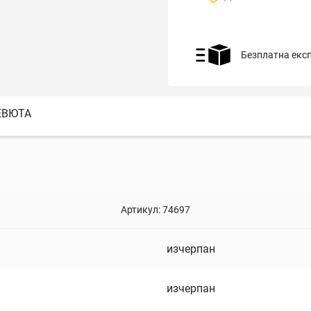
Безплатна екс
ЕВЮТА
Артикул:
74697
изчерпан
изчерпан