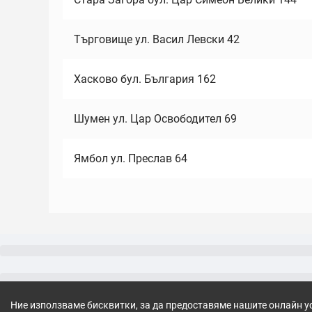
Търговище ул. Васил Левски 42
Хасково бул. България 162
Шумен ул. Цар Освободител 69
Ямбол ул. Преслав 64
Ние използваме бисквитки, за да предоставяме нашите онлайн у