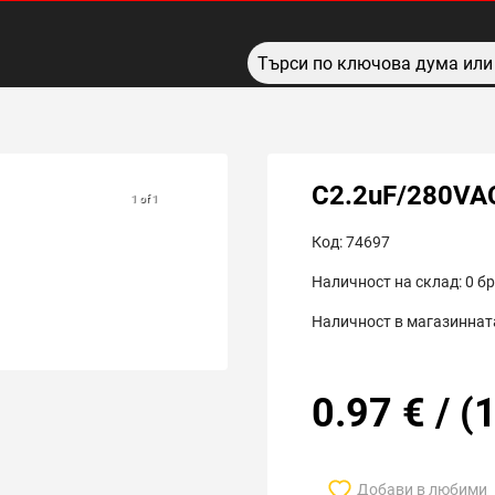
C2.2uF/280VA
1 of 1
Код:
74697
Наличност на склад:
0
бр
Наличност в магазинната
0.97
€
/
(
1
Добави в любими