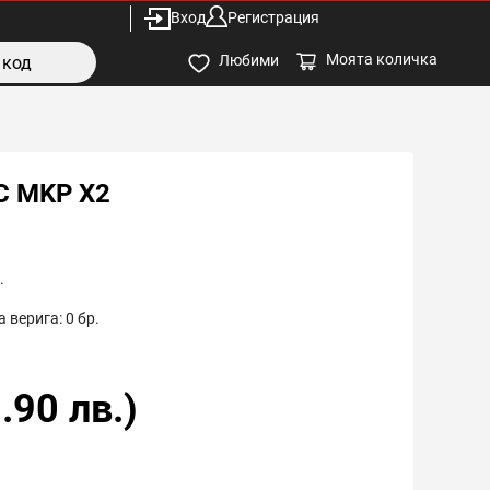
Вход
Регистрация
Моята количка
Любими
C MKP X2
.
 верига:
0
бр.
.90
лв.)