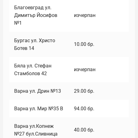
Благоевград ул.
Димитър Йосифов
изчерпан
№1
Бургас ул. Христо
10.00
бр.
Ботев 14
Бяла ул. Стефан
изчерпан
Стамболов 42
Варна ул. Дрин №13
29.00
бр.
Варна ул. Мир №35 В
94.00
бр.
Варна ул.Копнеж
40.00
бр.
№27 бул.Сливница