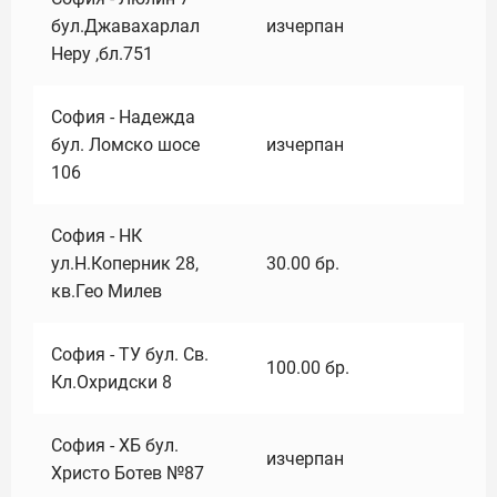
бул.Джавахарлал
изчерпан
Неру ,бл.751
София - Надежда
бул. Ломско шосе
изчерпан
106
София - НК
ул.Н.Коперник 28,
30.00
бр.
кв.Гео Милев
София - ТУ бул. Св.
100.00
бр.
Кл.Охридски 8
София - ХБ бул.
изчерпан
Христо Ботев №87