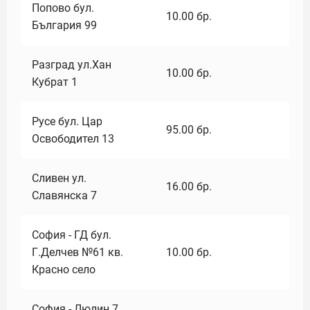
Попово бул.
10.00
бр.
България 99
Разград ул.Хан
10.00
бр.
Кубрат 1
Русе бул. Цар
95.00
бр.
Освободител 13
Сливен ул.
16.00
бр.
Славянска 7
София - ГД бул.
Г.Делчев №61 кв.
10.00
бр.
Красно село
София - Люлин 7