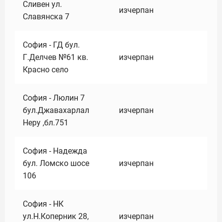
Сливен ул.
изчерпан
Славянска 7
София - ГД бул.
Г.Делчев №61 кв.
изчерпан
Красно село
София - Люлин 7
бул.Джавахарлал
изчерпан
Неру ,бл.751
София - Надежда
бул. Ломско шосе
изчерпан
106
София - НК
ул.Н.Коперник 28,
изчерпан