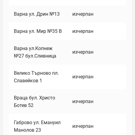
Варна ул. Дрин №13
изчерпан
Варна ул. Мир №35 В
изчерпан
Варна ул.Копнеж
изчерпан
№27 бул.Сливница
Велико Търново пл.
изчерпан
Славейков 1
Враца бул. Христо
изчерпан
Ботев 52
Габрово ул. Емануил
изчерпан
Манолов 23