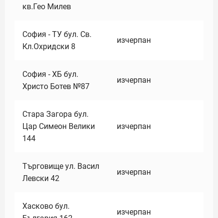
кв.Гео Милев
София - ТУ бул. Св.
изчерпан
Кл.Охридски 8
София - ХБ бул.
изчерпан
Христо Ботев №87
Стара Загора бул.
Цар Симеон Велики
изчерпан
144
Търговище ул. Васил
изчерпан
Левски 42
Хасково бул.
изчерпан