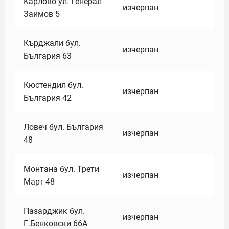
Карлово ул. Генерал
изчерпан
Заимов 5
Кърджали бул.
изчерпан
България 63
Кюстендил бул.
изчерпан
България 42
Ловеч бул. България
изчерпан
48
Монтана бул. Трети
изчерпан
Март 48
Пазарджик бул.
изчерпан
Г.Бенковски 66А