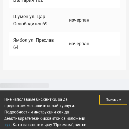
България 162
Шумен ул. Цар
изчерпан
Освободител 69
Ямбол ул. Преслав
изчерпан
64
Ние използваме бисквитки, за да
Приемам
предоставяме нашите онлайн услуги.
Подробности и инструкции как да
деактивирате тези бисквитки са изложени
тук
. Като кликнете върху "Приемам", вие се