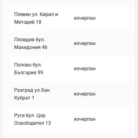
Плевен ул. Кирил и
изчерпан
Методий 18
Пловдив бул.
изчерпан
Македония 46
Попово бул.
изчерпан
България 99
Разград ул.Хан
изчерпан
Кубрат 1
Русе бул. Цар
изчерпан
Освободител 13