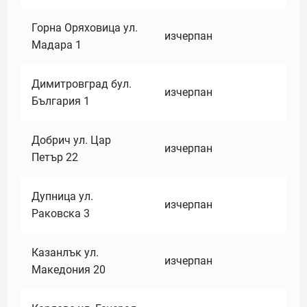
Горна Оряховица ул.
изчерпан
Мадара 1
Димитровград бул.
изчерпан
България 1
Добрич ул. Цар
изчерпан
Петър 22
Дупница ул.
изчерпан
Раковска 3
Казанлък ул.
изчерпан
Македония 20