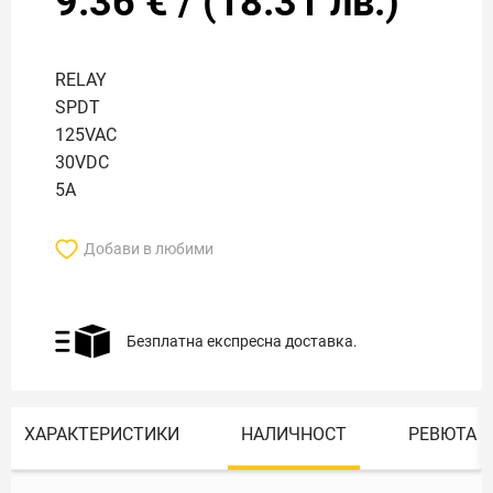
9.36
€
/
(
18.31
лв.)
RELAY
SPDT
125VAC
30VDC
5A
Добави в любими
Безплатна експресна доставка.
ХАРАКТЕРИСТИКИ
НАЛИЧНОСТ
РЕВЮТА