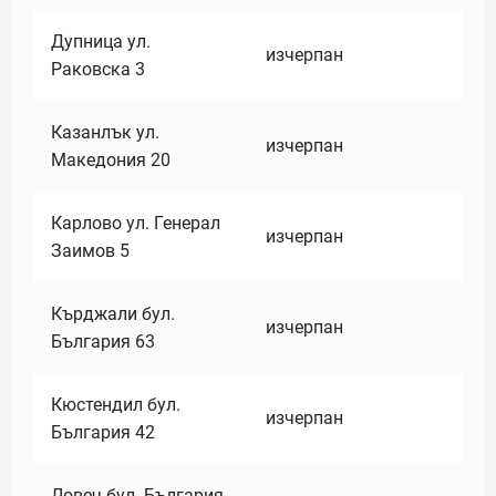
Дупница ул.
изчерпан
Раковска 3
Казанлък ул.
изчерпан
Македония 20
Карлово ул. Генерал
изчерпан
Заимов 5
Кърджали бул.
изчерпан
България 63
Кюстендил бул.
изчерпан
България 42
Ловеч бул. България