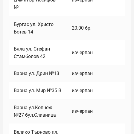
№1
Бургас ул. Христо
20.00
бр.
Ботев 14
Бяла ул. Стефан
изчерпан
Стамболов 42
Варна ул. Дрин №13
изчерпан
Варна ул. Мир №35 В
изчерпан
Варна ул.Копнеж
изчерпан
№27 бул.Сливница
Велико Търново пл.