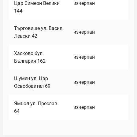
Цар Симеон Велики
изчерпан
144
Търговище ул. Васил
изчерпан
Левски 42
Хасково бул.
изчерпан
България 162
Шумен ул. Цар
изчерпан
Освободител 69
Ямбол ул. Преслав
изчерпан
64