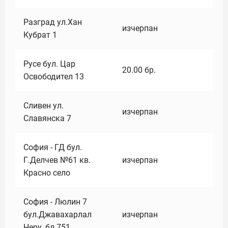
Разград ул.Хан
изчерпан
Кубрат 1
Русе бул. Цар
20.00
бр.
Освободител 13
Сливен ул.
изчерпан
Славянска 7
София - ГД бул.
Г.Делчев №61 кв.
изчерпан
Красно село
София - Люлин 7
бул.Джавахарлал
изчерпан
Неру ,бл.751