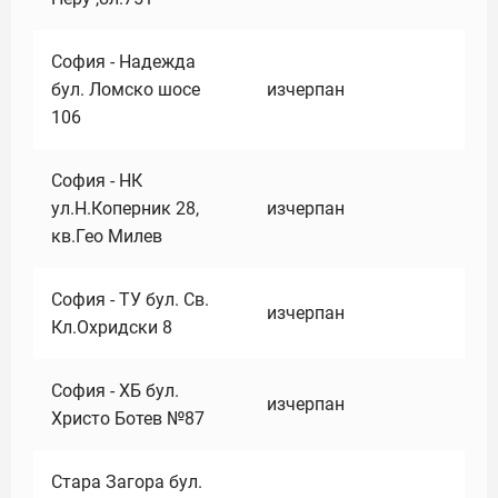
София - Надежда
бул. Ломско шосе
изчерпан
106
София - НК
ул.Н.Коперник 28,
изчерпан
кв.Гео Милев
София - ТУ бул. Св.
изчерпан
Кл.Охридски 8
София - ХБ бул.
изчерпан
Христо Ботев №87
Стара Загора бул.