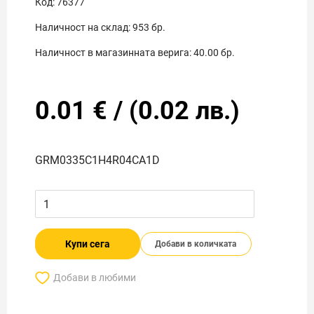
Код:
76377
Наличност на склад:
953
бр.
Наличност в магазинната верига:
40.00
бр.
0.01
€
/
(
0.02
лв.)
GRM0335C1H4R04CA1D
Купи сега
Добави в количката
Добави в любими