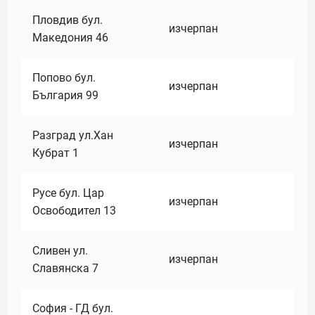
Пловдив бул.
изчерпан
Македония 46
Попово бул.
изчерпан
България 99
Разград ул.Хан
изчерпан
Кубрат 1
Русе бул. Цар
изчерпан
Освободител 13
Сливен ул.
изчерпан
Славянска 7
София - ГД бул.