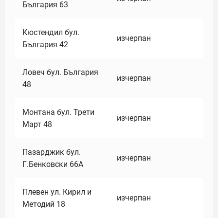
България 63
Кюстендил бул.
изчерпан
България 42
Ловеч бул. България
изчерпан
48
Монтана бул. Трети
изчерпан
Март 48
Пазарджик бул.
изчерпан
Г.Бенковски 66А
Плевен ул. Кирил и
изчерпан
Методий 18