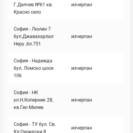
Г.Делчев №61 кв.
изчерпан
Красно село
София - Люлин 7
бул.Джавахарлал
изчерпан
Неру ,бл.751
София - Надежда
бул. Ломско шосе
изчерпан
106
София - НК
ул.Н.Коперник 28,
изчерпан
кв.Гео Милев
София - ТУ бул. Св.
изчерпан
Кл.Охридски 8