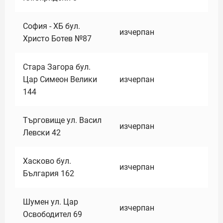
София - ХБ бул.
изчерпан
Христо Ботев №87
Стара Загора бул.
Цар Симеон Велики
изчерпан
144
Търговище ул. Васил
изчерпан
Левски 42
Хасково бул.
изчерпан
България 162
Шумен ул. Цар
изчерпан
Освободител 69