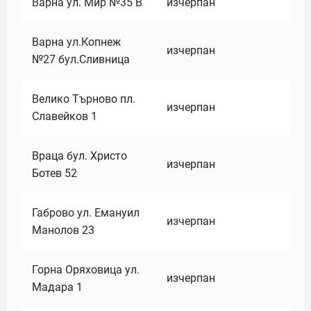
Варна ул. Мир №35 В
изчерпан
Варна ул.Копнеж
изчерпан
№27 бул.Сливница
Велико Търново пл.
изчерпан
Славейков 1
Враца бул. Христо
изчерпан
Ботев 52
Габрово ул. Емануил
изчерпан
Манолов 23
Горна Оряховица ул.
изчерпан
Мадара 1