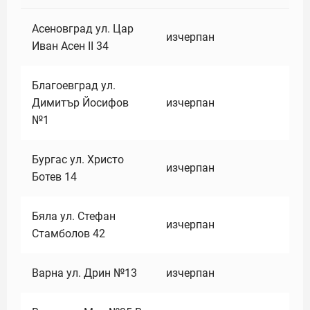
Асеновград ул. Цар
изчерпан
Иван Асен II 34
Благоевград ул.
Димитър Йосифов
изчерпан
№1
Бургас ул. Христо
изчерпан
Ботев 14
Бяла ул. Стефан
изчерпан
Стамболов 42
Варна ул. Дрин №13
изчерпан