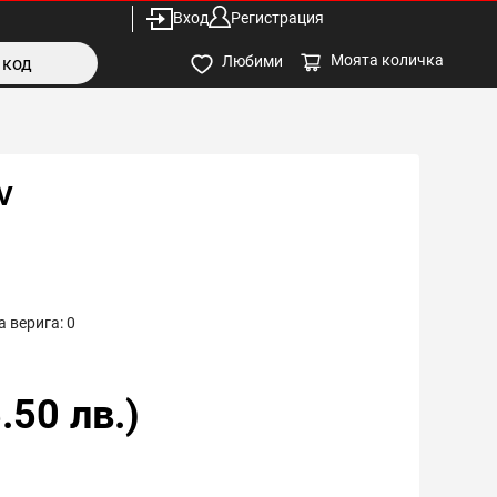
Вход
Регистрация
Моята количка
Любими
V
 верига:
0
.50
лв.)