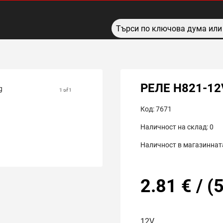
РЕЛЕ H821-12
1 of 1
Код:
7671
Наличност на склад:
0
Наличност в магазинната
2.81
€
/
(
5
12V