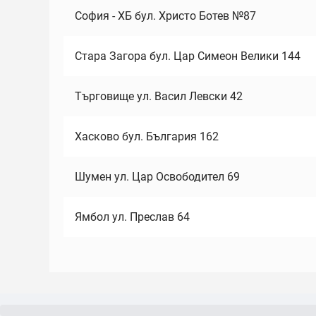
София - ХБ бул. Христо Ботев №87
Стара Загора бул. Цар Симеон Велики 144
Търговище ул. Васил Левски 42
Хасково бул. България 162
Шумен ул. Цар Освободител 69
Ямбол ул. Преслав 64