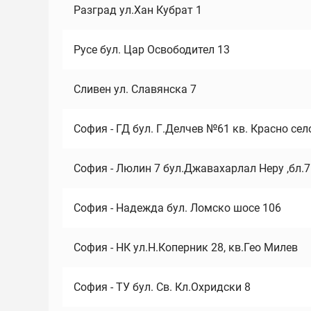
Разград ул.Хан Кубрат 1
Русе бул. Цар Освободител 13
Сливен ул. Славянска 7
София - ГД бул. Г.Делчев №61 кв. Красно сел
София - Люлин 7 бул.Джавахарлал Неру ,бл.
София - Надежда бул. Ломско шосе 106
София - НК ул.Н.Коперник 28, кв.Гео Милев
София - ТУ бул. Св. Кл.Охридски 8