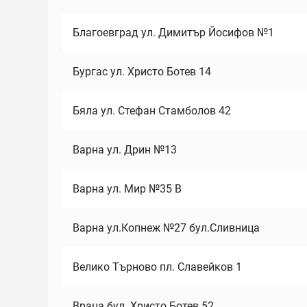
Благоевград ул. Димитър Йосифов №1
Бургас ул. Христо Ботев 14
Бяла ул. Стефан Стамболов 42
Варна ул. Дрин №13
Варна ул. Мир №35 В
Варна ул.Копнеж №27 бул.Сливница
Велико Търново пл. Славейков 1
Враца бул. Христо Ботев 52