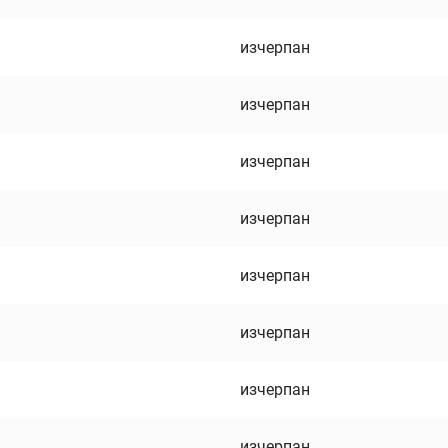
изчерпан
изчерпан
изчерпан
изчерпан
изчерпан
изчерпан
изчерпан
изчерпан