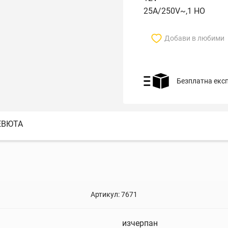
25A/250V~,1 НО
Добави в любими
Безплатна екс
ЕВЮТА
Артикул:
7671
изчерпан