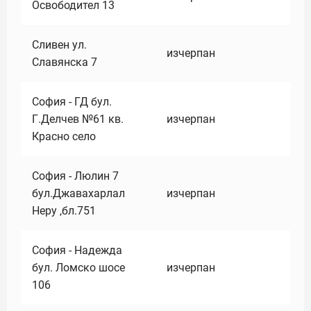
Освободител 13
Сливен ул.
изчерпан
Славянска 7
София - ГД бул.
Г.Делчев №61 кв.
изчерпан
Красно село
София - Люлин 7
бул.Джавахарлал
изчерпан
Неру ,бл.751
София - Надежда
бул. Ломско шосе
изчерпан
106