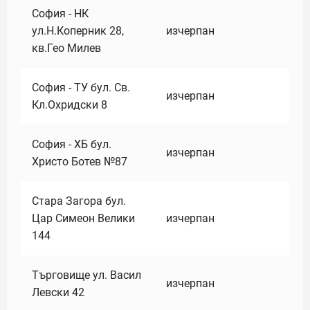
София - НК
ул.Н.Коперник 28,
изчерпан
кв.Гео Милев
София - ТУ бул. Св.
изчерпан
Кл.Охридски 8
София - ХБ бул.
изчерпан
Христо Ботев №87
Стара Загора бул.
Цар Симеон Велики
изчерпан
144
Търговище ул. Васил
изчерпан
Левски 42