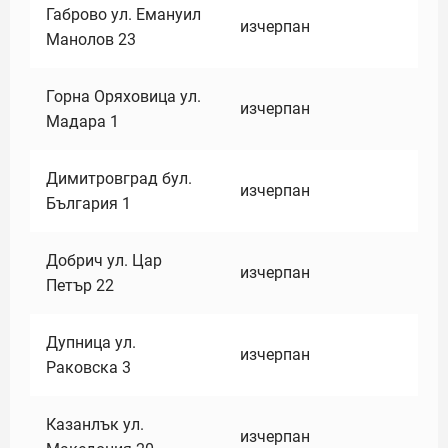
Габрово ул. Емануил
изчерпан
Манолов 23
Горна Оряховица ул.
изчерпан
Мадара 1
Димитровград бул.
изчерпан
България 1
Добрич ул. Цар
изчерпан
Петър 22
Дупница ул.
изчерпан
Раковска 3
Казанлък ул.
изчерпан