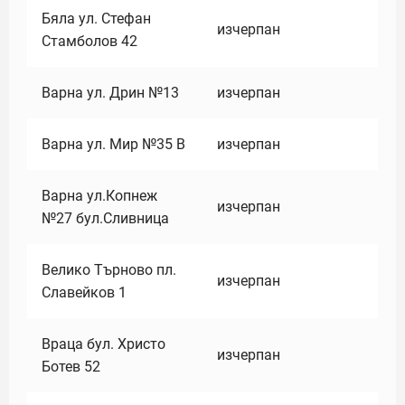
Бяла ул. Стефан
изчерпан
Стамболов 42
Варна ул. Дрин №13
изчерпан
Варна ул. Мир №35 В
изчерпан
Варна ул.Копнеж
изчерпан
№27 бул.Сливница
Велико Търново пл.
изчерпан
Славейков 1
Враца бул. Христо
изчерпан
Ботев 52