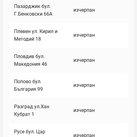
Пазарджик бул.
изчерпан
Г.Бенковски 66А
Плевен ул. Кирил и
изчерпан
Методий 18
Пловдив бул.
изчерпан
Македония 46
Попово бул.
изчерпан
България 99
Разград ул.Хан
изчерпан
Кубрат 1
Русе бул. Цар
изчерпан