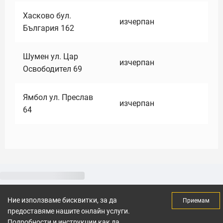
Хасково бул.
изчерпан
България 162
Шумен ул. Цар
изчерпан
Освободител 69
Ямбол ул. Преслав
изчерпан
64
Ние използваме бисквитки, за да
Приемам
предоставяме нашите онлайн услуги.
Подробности и инструкции как да