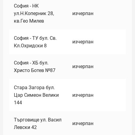
София - НК
ул.Н.Коперник 28,
изчерпан
кв.Гео Милев
София - ТУ бул. Св.
изчерпан
Кл.Охридски 8
София - ХБ бул.
изчерпан
Христо Ботев №87
Стара Загора бул.
Цар Симеон Велики
изчерпан
144
Търговище ул. Васил
изчерпан
Левски 42