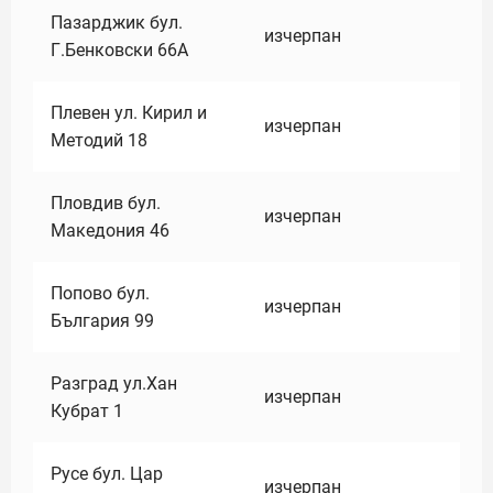
Пазарджик бул.
изчерпан
Г.Бенковски 66А
Плевен ул. Кирил и
изчерпан
Методий 18
Пловдив бул.
изчерпан
Македония 46
Попово бул.
изчерпан
България 99
Разград ул.Хан
изчерпан
Кубрат 1
Русе бул. Цар
изчерпан