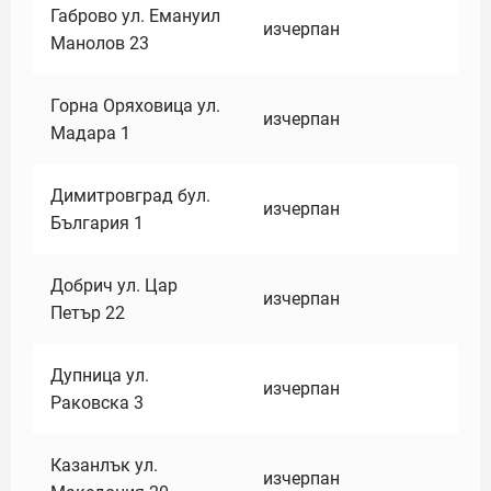
Габрово ул. Емануил
изчерпан
Манолов 23
Горна Оряховица ул.
изчерпан
Мадара 1
Димитровград бул.
изчерпан
България 1
Добрич ул. Цар
изчерпан
Петър 22
Дупница ул.
изчерпан
Раковска 3
Казанлък ул.
изчерпан