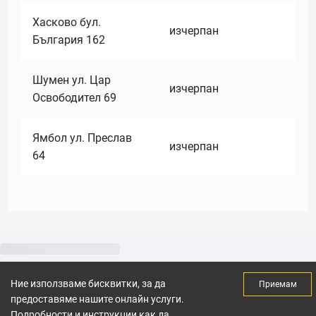
Хасково бул.
изчерпан
България 162
Шумен ул. Цар
изчерпан
Освободител 69
Ямбол ул. Преслав
изчерпан
64
Ние използваме бисквитки, за да
Приемам
предоставяме нашите онлайн услуги.
Подробности и инструкции как да