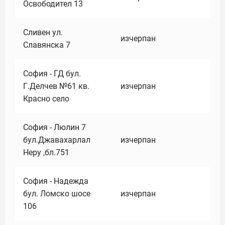
Освободител 13
Сливен ул.
изчерпан
Славянска 7
София - ГД бул.
Г.Делчев №61 кв.
изчерпан
Красно село
София - Люлин 7
бул.Джавахарлал
изчерпан
Неру ,бл.751
София - Надежда
бул. Ломско шосе
изчерпан
106