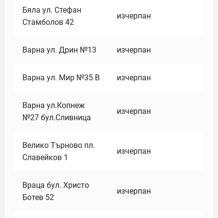
Бяла ул. Стефан
изчерпан
Стамболов 42
Варна ул. Дрин №13
изчерпан
Варна ул. Мир №35 В
изчерпан
Варна ул.Копнеж
изчерпан
№27 бул.Сливница
Велико Търново пл.
изчерпан
Славейков 1
Враца бул. Христо
изчерпан
Ботев 52