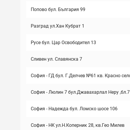
Попово бул. България 99
Разград ул.Хан Кубрат 1
Русе бул. Цар Освободител 13
Сливен ул. Славянска 7
София - ГД бул. Г.Делчев №61 кв. Красно сел
София - Люлин 7 бул.Джавахарлал Неру ,бл.
София - Надежда бул. Ломско шосе 106
София - НК ул.Н.Коперник 28, кв.Гео Милев