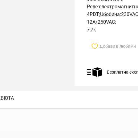
Реле:електромагнитно
4PDT;Uбобина:230VAC
12A/250VAC;
7,7k
Добави в любими
Безплатна екс
ЕВЮТА