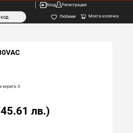
Вход
Регистрация
Моята количка
Любими
30VAC
 верига:
0
(
45.61
лв.)