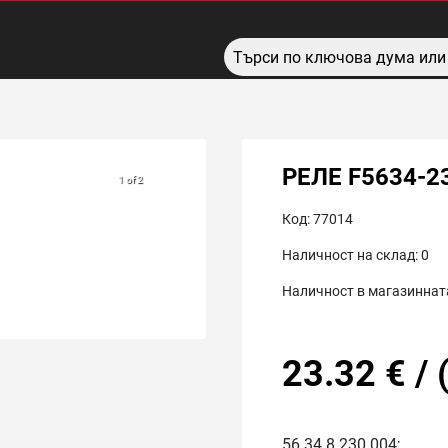
РЕЛЕ F5634-2
1 of 2
Код:
77014
Наличност на склад:
0
Наличност в магазинната
23.32
€
/
56.34.8.230.004;