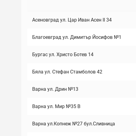
Асеновград ул. Цар Иван Асен II 34
Благоевград ул. Димитър Йосифов №1
Бургас ул. Христо Ботев 14
Бяла ул. Стефан Стамболов 42
Варна ул. Дрин №13
Варна ул. Мир №35 В
Варна ул.Копнеж №27 бул.Сливница