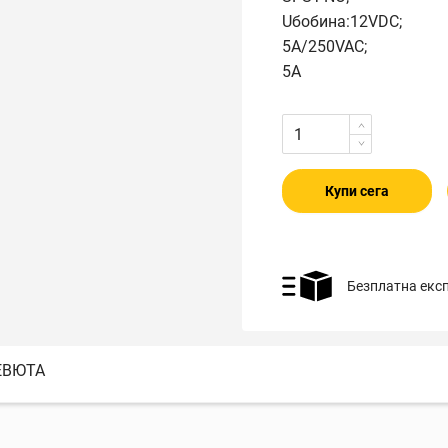
Uбобина:12VDC;
5A/250VAC;
5A
Купи сега
Безплатна екс
ЕВЮТА