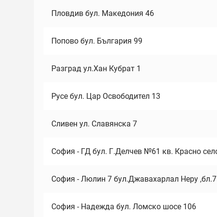
Пловдив бул. Македония 46
Попово бул. България 99
Разград ул.Хан Кубрат 1
Русе бул. Цар Освободител 13
Сливен ул. Славянска 7
София - ГД бул. Г.Делчев №61 кв. Красно сел
София - Люлин 7 бул.Джавахарлал Неру ,бл.
София - Надежда бул. Ломско шосе 106