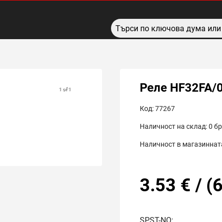
Реле HF32FA/
1 of 1
Код:
77267
Наличност на склад:
0
бр
Наличност в магазинната
3.53
€
/
(
6
SPST-NO;