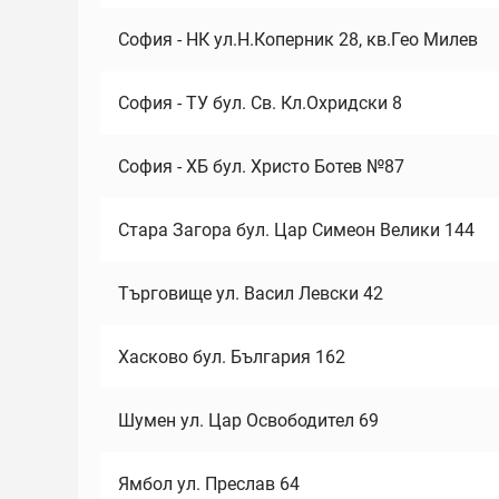
София - НК ул.Н.Коперник 28, кв.Гео Милев
София - ТУ бул. Св. Кл.Охридски 8
София - ХБ бул. Христо Ботев №87
Стара Загора бул. Цар Симеон Велики 144
Търговище ул. Васил Левски 42
Хасково бул. България 162
Шумен ул. Цар Освободител 69
Ямбол ул. Преслав 64