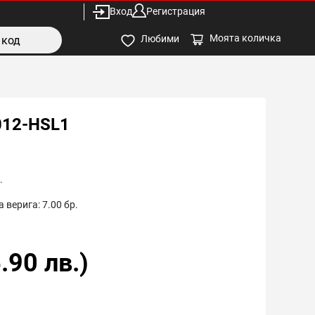
Вход
Регистрация
Моята количка
Любими
012-HSL1
.
 верига:
7.00
бр.
.90
лв.)