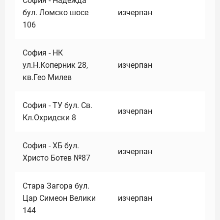
София - Надежда
бул. Ломско шосе
изчерпан
106
София - НК
ул.Н.Коперник 28,
изчерпан
кв.Гео Милев
София - ТУ бул. Св.
изчерпан
Кл.Охридски 8
София - ХБ бул.
изчерпан
Христо Ботев №87
Стара Загора бул.
Цар Симеон Велики
изчерпан
144