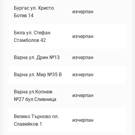
Бургас ул. Христо
изчерпан
Ботев 14
Бяла ул. Стефан
изчерпан
Стамболов 42
Варна ул. Дрин №13
изчерпан
Варна ул. Мир №35 В
изчерпан
Варна ул.Копнеж
изчерпан
№27 бул.Сливница
Велико Търново пл.
изчерпан
Славейков 1