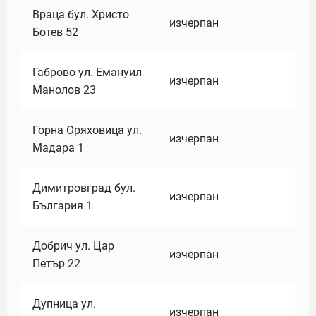
Враца бул. Христо
изчерпан
Ботев 52
Габрово ул. Емануил
изчерпан
Манолов 23
Горна Оряховица ул.
изчерпан
Мадара 1
Димитровград бул.
изчерпан
България 1
Добрич ул. Цар
изчерпан
Петър 22
Дупница ул.
изчерпан