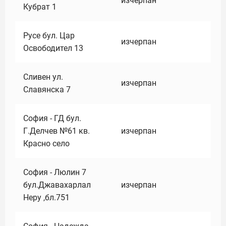
изчерпан
Кубрат 1
Русе бул. Цар
изчерпан
Освободител 13
Сливен ул.
изчерпан
Славянска 7
София - ГД бул.
Г.Делчев №61 кв.
изчерпан
Красно село
София - Люлин 7
бул.Джавахарлал
изчерпан
Неру ,бл.751