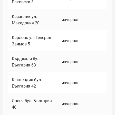
Раковска 3
Казанлък ул.
изчерпан
Македония 20
Карлово ул. Генерал
изчерпан
Заимов 5
Кърджали бул.
изчерпан
България 63
Кюстендил бул.
изчерпан
България 42
Ловеч бул. България
изчерпан
48