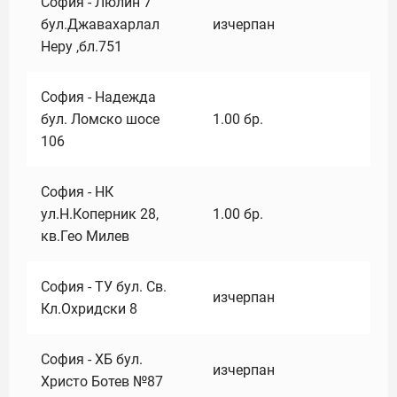
София - Люлин 7
бул.Джавахарлал
изчерпан
Неру ,бл.751
София - Надежда
бул. Ломско шосе
1.00
бр.
106
София - НК
ул.Н.Коперник 28,
1.00
бр.
кв.Гео Милев
София - ТУ бул. Св.
изчерпан
Кл.Охридски 8
София - ХБ бул.
изчерпан
Христо Ботев №87