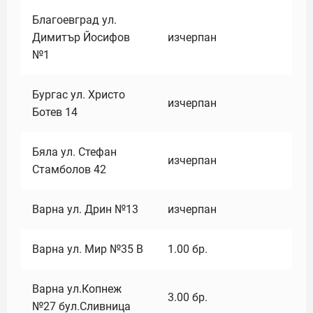
Благоевград ул.
Димитър Йосифов
изчерпан
№1
Бургас ул. Христо
изчерпан
Ботев 14
Бяла ул. Стефан
изчерпан
Стамболов 42
Варна ул. Дрин №13
изчерпан
Варна ул. Мир №35 В
1.00
бр.
Варна ул.Копнеж
3.00
бр.
№27 бул.Сливница