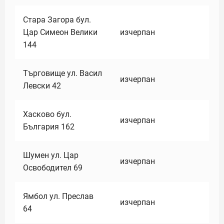
Стара Загора бул.
Цар Симеон Велики
изчерпан
144
Търговище ул. Васил
изчерпан
Левски 42
Хасково бул.
изчерпан
България 162
Шумен ул. Цар
изчерпан
Освободител 69
Ямбол ул. Преслав
изчерпан
64