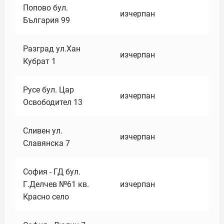
Попово бул.
изчерпан
България 99
Разград ул.Хан
изчерпан
Кубрат 1
Русе бул. Цар
изчерпан
Освободител 13
Сливен ул.
изчерпан
Славянска 7
София - ГД бул.
Г.Делчев №61 кв.
изчерпан
Красно село