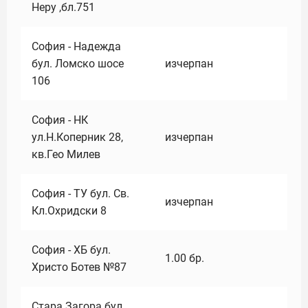
Неру ,бл.751
София - Надежда
бул. Ломско шосе
изчерпан
106
София - НК
ул.Н.Коперник 28,
изчерпан
кв.Гео Милев
София - ТУ бул. Св.
изчерпан
Кл.Охридски 8
София - ХБ бул.
1.00
бр.
Христо Ботев №87
Стара Загора бул.