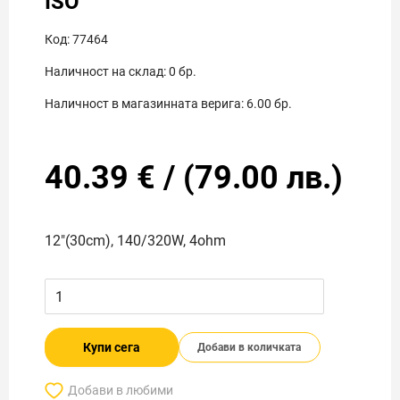
ISO
Код:
77464
Наличност на склад:
0
бр.
Наличност в магазинната верига:
6.00
бр.
40.39
€
/
(
79.00
лв.)
12"(30cm), 140/320W, 4ohm
Купи сега
Добави в количката
Добави в любими