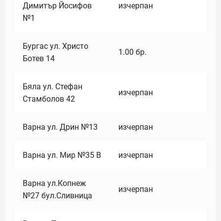
Димитър Йосифов
изчерпан
№1
Бургас ул. Христо
1.00
бр.
Ботев 14
Бяла ул. Стефан
изчерпан
Стамболов 42
Варна ул. Дрин №13
изчерпан
Варна ул. Мир №35 В
изчерпан
Варна ул.Копнеж
изчерпан
№27 бул.Сливница