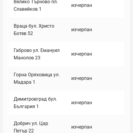
Велико Търново пл.
изчерпан
Славейков 1
Враца бул. Христо
изчерпан
Ботев 52
Габрово ул. Емануил
изчерпан
Манолов 23
Горна Оряховица ул.
изчерпан
Мадара 1
Димитровград бул.
изчерпан
България 1
Добрич ул. Цар
изчерпан
Петър 22