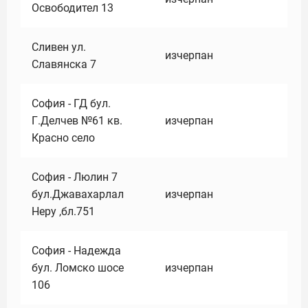
Освободител 13
Сливен ул.
изчерпан
Славянска 7
София - ГД бул.
Г.Делчев №61 кв.
изчерпан
Красно село
София - Люлин 7
бул.Джавахарлал
изчерпан
Неру ,бл.751
София - Надежда
бул. Ломско шосе
изчерпан
106