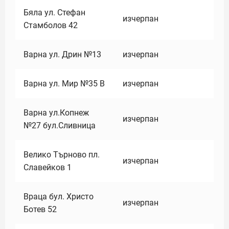
Бяла ул. Стефан
изчерпан
Стамболов 42
Варна ул. Дрин №13
изчерпан
Варна ул. Мир №35 В
изчерпан
Варна ул.Копнеж
изчерпан
№27 бул.Сливница
Велико Търново пл.
изчерпан
Славейков 1
Враца бул. Христо
изчерпан
Ботев 52