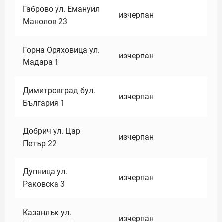
Габрово ул. Емануил
изчерпан
Манолов 23
Горна Оряховица ул.
изчерпан
Мадара 1
Димитровград бул.
изчерпан
България 1
Добрич ул. Цар
изчерпан
Петър 22
Дупница ул.
изчерпан
Раковска 3
Казанлък ул.
изчерпан