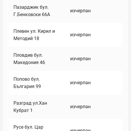
Пазарджик бул.
изчерпан
Г.Бенковски 66А
Плевен ул. Кирил и
изчерпан
Методий 18
Пловдив бул.
изчерпан
Македония 46
Попово бул.
изчерпан
България 99
Разград ул.Хан
изчерпан
Кубрат 1
Русе бул. Цар
изчерпан