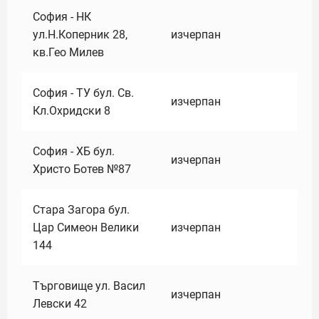
София - НК
ул.Н.Коперник 28,
изчерпан
кв.Гео Милев
София - ТУ бул. Св.
изчерпан
Кл.Охридски 8
София - ХБ бул.
изчерпан
Христо Ботев №87
Стара Загора бул.
Цар Симеон Велики
изчерпан
144
Търговище ул. Васил
изчерпан
Левски 42