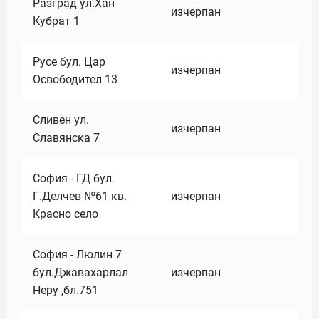
Разград ул.Хан
изчерпан
Кубрат 1
Русе бул. Цар
изчерпан
Освободител 13
Сливен ул.
изчерпан
Славянска 7
София - ГД бул.
Г.Делчев №61 кв.
изчерпан
Красно село
София - Люлин 7
бул.Джавахарлал
изчерпан
Неру ,бл.751