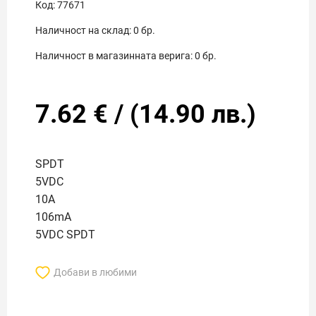
Код:
77671
Наличност на склад:
0
бр.
Наличност в магазинната верига:
0
бр.
7.62
€
/
(
14.90
лв.)
SPDT
5VDC
10A
106mA
5VDC SPDT
Добави в любими