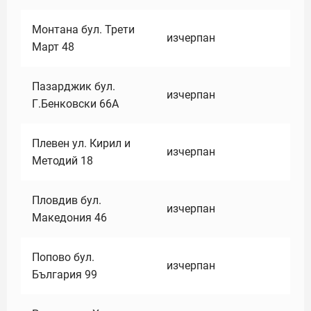
Монтана бул. Трети
изчерпан
Март 48
Пазарджик бул.
изчерпан
Г.Бенковски 66А
Плевен ул. Кирил и
изчерпан
Методий 18
Пловдив бул.
изчерпан
Македония 46
Попово бул.
изчерпан
България 99