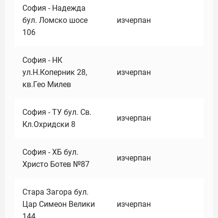
София - Надежда
бул. Ломско шосе
изчерпан
106
София - НК
ул.Н.Коперник 28,
изчерпан
кв.Гео Милев
София - ТУ бул. Св.
изчерпан
Кл.Охридски 8
София - ХБ бул.
изчерпан
Христо Ботев №87
Стара Загора бул.
Цар Симеон Велики
изчерпан
144