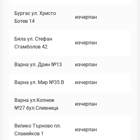
Бургас ул. Христо
изчерпан
Ботев 14
Бяла ул. Стефан
изчерпан
Стамболов 42
Варна ул. Дрин №13
изчерпан
Варна ул. Мир №35 В
изчерпан
Варна ул.Копнеж
изчерпан
№27 бул.Сливница
Велико Търново пл.
изчерпан
Славейков 1