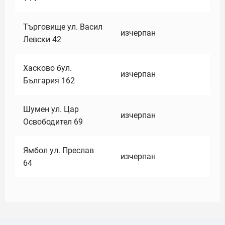
Търговище ул. Васил
изчерпан
Левски 42
Хасково бул.
изчерпан
България 162
Шумен ул. Цар
изчерпан
Освободител 69
Ямбол ул. Преслав
изчерпан
64