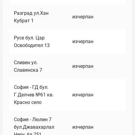
Разград ул.Хан
изчерпан
Кубрат 1
Русе бул. Цар
изчерпан
Освободител 13
Сливен ул.
изчерпан
Славянска 7
София - ГД бул.
Г.Делчев №61 кв.
изчерпан
Красно село
София - Люлин 7
бул.Джавахарлал
изчерпан
Неру ,бл.751