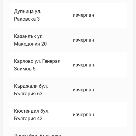
Дупница ул.
изчерпан
Раковска 3
Казанлък ул.
изчерпан
Македония 20
Карлово ул. Генерал
изчерпан
Заимов 5
Кърджали бул.
изчерпан
България 63
Кюстендил бул.
изчерпан
България 42
Ловеч бул. България