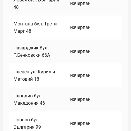
изчерпан
48
Монтана бул. Трети
изчерпан
Март 48
Пазарджик бул.
изчерпан
Г.Бенковски 66А
Плевен ул. Кирил и
изчерпан
Методий 18
Пловдив бул.
изчерпан
Македония 46
Попово бул.
изчерпан
България 99