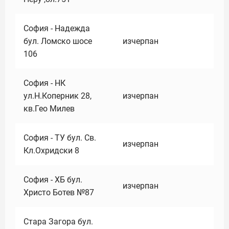
София - Надежда
бул. Ломско шосе
изчерпан
106
София - НК
ул.Н.Коперник 28,
изчерпан
кв.Гео Милев
София - ТУ бул. Св.
изчерпан
Кл.Охридски 8
София - ХБ бул.
изчерпан
Христо Ботев №87
Стара Загора бул.