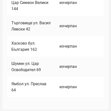
Цар Симеон Велики
изчерпан
144
Търговище ул. Васил
изчерпан
Левски 42
Хасково бул.
изчерпан
България 162
Шумен ул. Цар
изчерпан
Освободител 69
Ямбол ул. Преслав
изчерпан
64