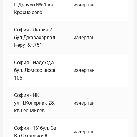
Г.Делчев №61 кв.
изчерпан
Красно село
София - Люлин 7
бул.Джавахарлал
изчерпан
Неру ,бл.751
София - Надежда
бул. Ломско шосе
изчерпан
106
София - НК
ул.Н.Коперник 28,
изчерпан
кв.Гео Милев
София - ТУ бул. Св.
изчерпан
Кл.Охридски 8