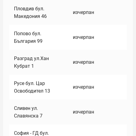
Пловдив бул.
изчерпан
Македония 46
Попово бул.
изчерпан
България 99
Разград ул.Хан
изчерпан
Кубрат 1
Русе бул. Цар
изчерпан
Освободител 13
Сливен ул.
изчерпан
Славянска 7
София - ГД бул.