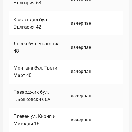
България 63
Кюстендил бул.
изчерпан
България 42
Ловеч бул. България
изчерпан
48
Монтана бул. Трети
изчерпан
Март 48
Пазарджик бул.
изчерпан
Г.Бенковски 66А
Плевен ул. Кирил и
изчерпан
Методий 18