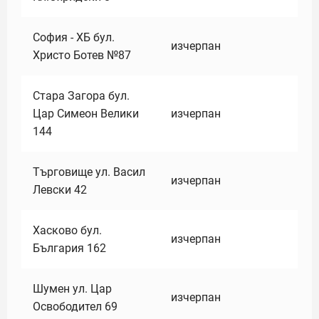
София - ХБ бул.
изчерпан
Христо Ботев №87
Стара Загора бул.
Цар Симеон Велики
изчерпан
144
Търговище ул. Васил
изчерпан
Левски 42
Хасково бул.
изчерпан
България 162
Шумен ул. Цар
изчерпан
Освободител 69