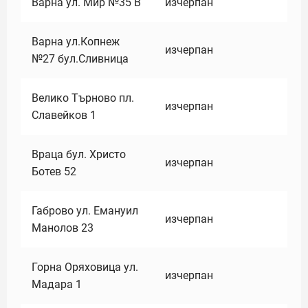
Варна ул. Мир №35 В
изчерпан
Варна ул.Копнеж
изчерпан
№27 бул.Сливница
Велико Търново пл.
изчерпан
Славейков 1
Враца бул. Христо
изчерпан
Ботев 52
Габрово ул. Емануил
изчерпан
Манолов 23
Горна Оряховица ул.
изчерпан
Мадара 1