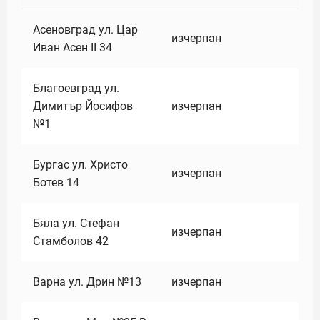
Асеновград ул. Цар
изчерпан
Иван Асен II 34
Благоевград ул.
Димитър Йосифов
изчерпан
№1
Бургас ул. Христо
изчерпан
Ботев 14
Бяла ул. Стефан
изчерпан
Стамболов 42
Варна ул. Дрин №13
изчерпан