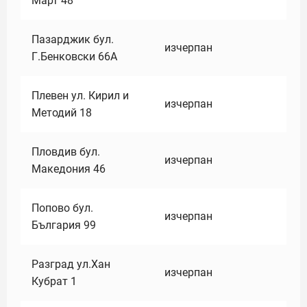
Март 48
Пазарджик бул.
изчерпан
Г.Бенковски 66А
Плевен ул. Кирил и
изчерпан
Методий 18
Пловдив бул.
изчерпан
Македония 46
Попово бул.
изчерпан
България 99
Разград ул.Хан
изчерпан
Кубрат 1