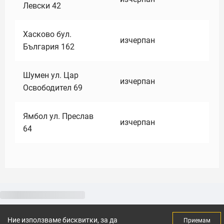
Левски 42
Хасково бул.
изчерпан
България 162
Шумен ул. Цар
изчерпан
Освободител 69
Ямбол ул. Преслав
изчерпан
64
Ние използваме бисквитки, за да
Приемам