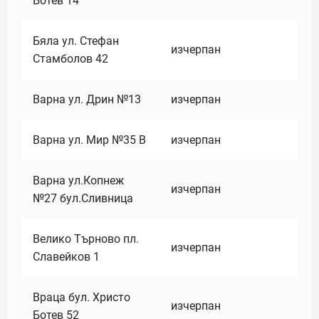
Ботев 14
Бяла ул. Стефан
изчерпан
Стамболов 42
Варна ул. Дрин №13
изчерпан
Варна ул. Мир №35 В
изчерпан
Варна ул.Копнеж
изчерпан
№27 бул.Сливница
Велико Търново пл.
изчерпан
Славейков 1
Враца бул. Христо
изчерпан
Ботев 52