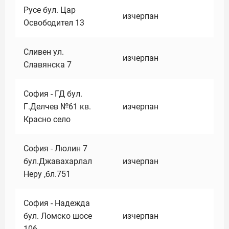
Русе бул. Цар
изчерпан
Освободител 13
Сливен ул.
изчерпан
Славянска 7
София - ГД бул.
Г.Делчев №61 кв.
изчерпан
Красно село
София - Люлин 7
бул.Джавахарлал
изчерпан
Неру ,бл.751
София - Надежда
бул. Ломско шосе
изчерпан
106