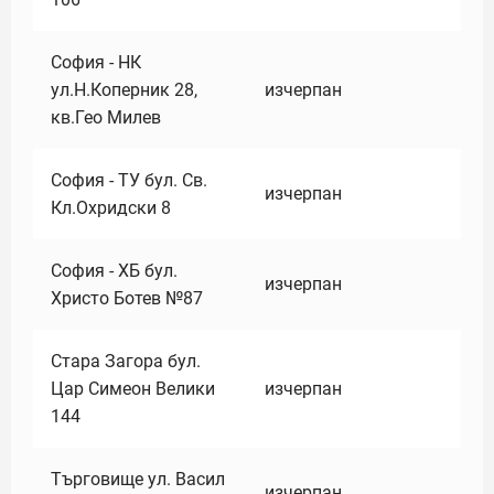
София - НК
ул.Н.Коперник 28,
изчерпан
кв.Гео Милев
София - ТУ бул. Св.
изчерпан
Кл.Охридски 8
София - ХБ бул.
изчерпан
Христо Ботев №87
Стара Загора бул.
Цар Симеон Велики
изчерпан
144
Търговище ул. Васил
изчерпан