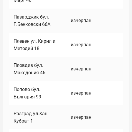
Март 48
Пазарджик бул.
изчерпан
Г.Бенковски 66А
Плевен ул. Кирил и
изчерпан
Методий 18
Пловдив бул.
изчерпан
Македония 46
Попово бул.
изчерпан
България 99
Разград ул.Хан
изчерпан
Кубрат 1