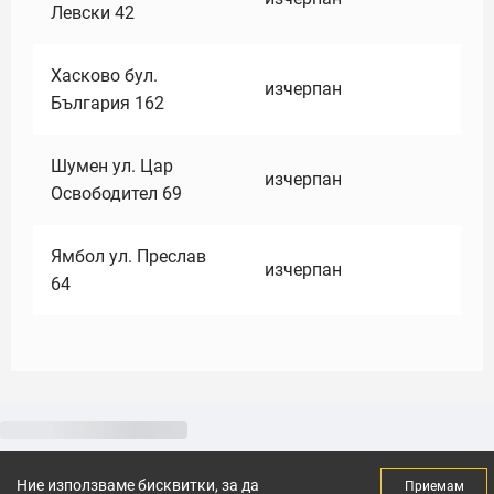
Левски 42
Хасково бул.
изчерпан
България 162
Шумен ул. Цар
изчерпан
Освободител 69
Ямбол ул. Преслав
изчерпан
64
Ние използваме бисквитки, за да
Приемам