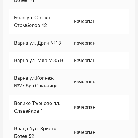
Ботев 14
Бяла ул. Стефан
изчерпан
Стамболов 42
Варна ул. Дрин №13
изчерпан
Варна ул. Мир №35 В
изчерпан
Варна ул.Копнеж
изчерпан
№27 бул.Сливница
Велико Търново пл.
изчерпан
Славейков 1
Враца бул. Христо
изчерпан
Ботев 52