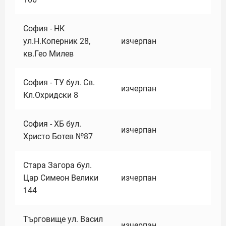
София - НК
ул.Н.Коперник 28,
изчерпан
кв.Гео Милев
София - ТУ бул. Св.
изчерпан
Кл.Охридски 8
София - ХБ бул.
изчерпан
Христо Ботев №87
Стара Загора бул.
Цар Симеон Велики
изчерпан
144
Търговище ул. Васил
изчерпан