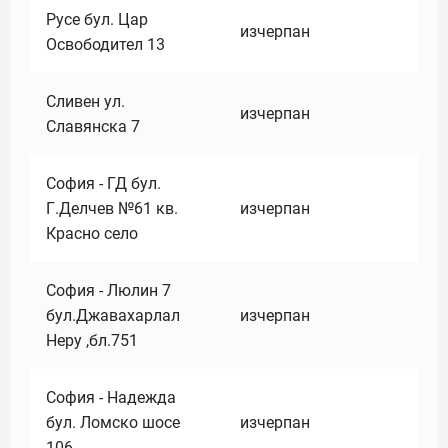
Русе бул. Цар
изчерпан
Освободител 13
Сливен ул.
изчерпан
Славянска 7
София - ГД бул.
Г.Делчев №61 кв.
изчерпан
Красно село
София - Люлин 7
бул.Джавахарлал
изчерпан
Неру ,бл.751
София - Надежда
бул. Ломско шосе
изчерпан
106