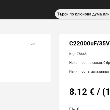
C22000uF/35V
1 of 1
Код:
78648
Наличност на склад:
0
бр
Наличност в магазинната
8.12
€
/
(
1
EA-10