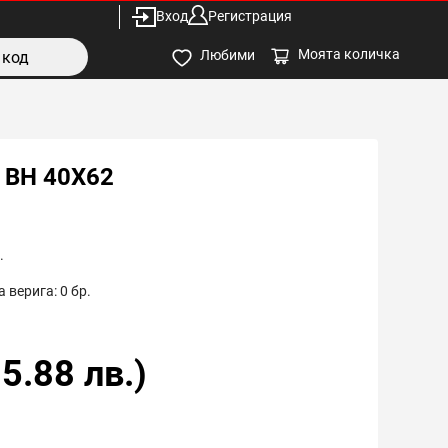
Вход
Регистрация
Моята количка
Любими
 BH 40X62
.
 верига:
0
бр.
5.88
лв.)