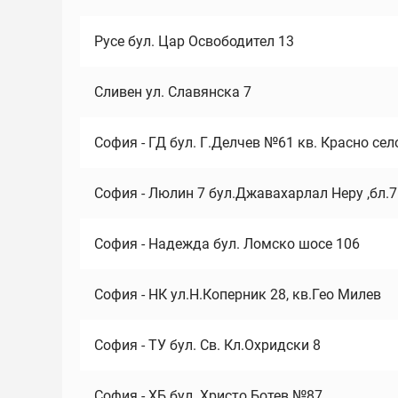
Русе бул. Цар Освободител 13
Сливен ул. Славянска 7
София - ГД бул. Г.Делчев №61 кв. Красно сел
София - Люлин 7 бул.Джавахарлал Неру ,бл.
София - Надежда бул. Ломско шосе 106
София - НК ул.Н.Коперник 28, кв.Гео Милев
София - ТУ бул. Св. Кл.Охридски 8
София - ХБ бул. Христо Ботев №87