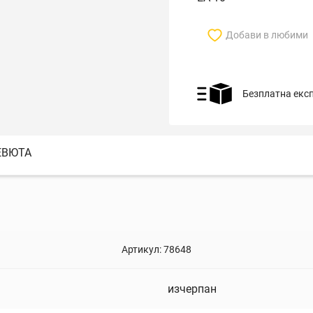
Добави в любими
Безплатна екс
ЕВЮТА
Артикул:
78648
изчерпан