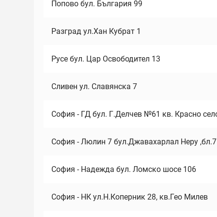
Попово бул. България 99
Разград ул.Хан Кубрат 1
Русе бул. Цар Освободител 13
Сливен ул. Славянска 7
София - ГД бул. Г.Делчев №61 кв. Красно сел
София - Люлин 7 бул.Джавахарлал Неру ,бл.
София - Надежда бул. Ломско шосе 106
София - НК ул.Н.Коперник 28, кв.Гео Милев