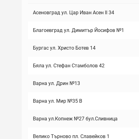
Асеновград ул. Цар Иван Асен II 34
Благоевград ул. Димитър Йосифов №1
Бургас ул. Христо Ботев 14
Бяла ул. Стефан Стамболов 42
Варна ул. Дрин №13
Варна ул. Мир №35 В
Варна ул.Копнеж №27 бул.Сливница
Велико Търново пл. Славейков 1