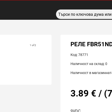
РЕЛЕ FBR51N
1 of 2
Код:
78771
Наличност на склад:
0
Наличност в магазинната
3.89
€
/
(
7
9VDC