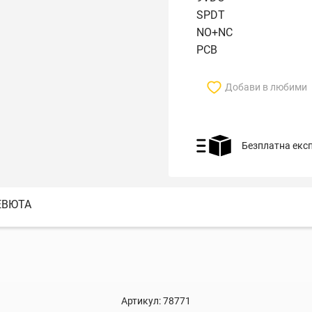
SPDT
NO+NC
PCB
Добави в любими
Безплатна екс
ЕВЮТА
Артикул:
78771