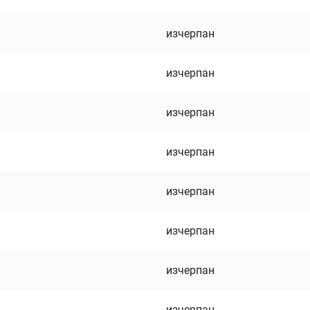
изчерпан
изчерпан
изчерпан
изчерпан
изчерпан
изчерпан
изчерпан
изчерпан