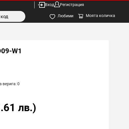
Вход
Регистрация
Моята количка
Любими
D09-W1
 верига:
0
.61
лв.)