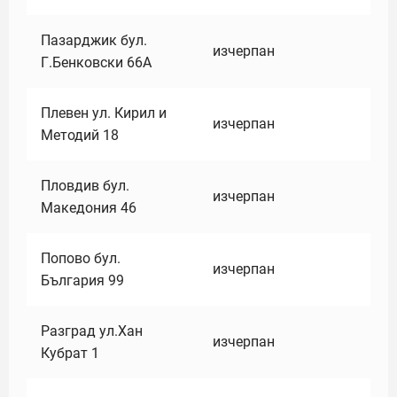
Пазарджик бул.
изчерпан
Г.Бенковски 66А
Плевен ул. Кирил и
изчерпан
Методий 18
Пловдив бул.
изчерпан
Македония 46
Попово бул.
изчерпан
България 99
Разград ул.Хан
изчерпан
Кубрат 1