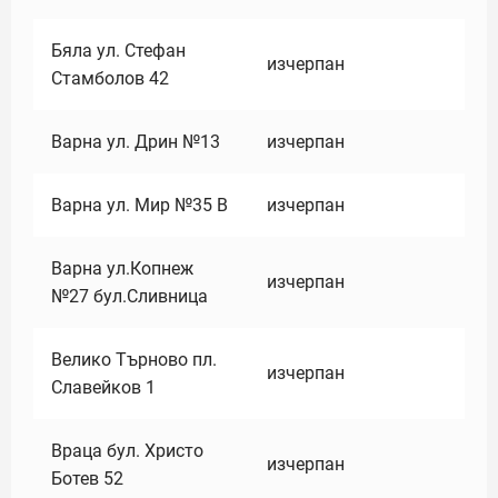
Бяла ул. Стефан
изчерпан
Стамболов 42
Варна ул. Дрин №13
изчерпан
Варна ул. Мир №35 В
изчерпан
Варна ул.Копнеж
изчерпан
№27 бул.Сливница
Велико Търново пл.
изчерпан
Славейков 1
Враца бул. Христо
изчерпан
Ботев 52