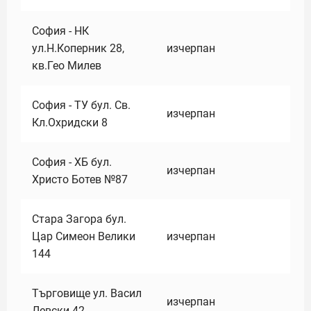
София - НК
ул.Н.Коперник 28,
изчерпан
кв.Гео Милев
София - ТУ бул. Св.
изчерпан
Кл.Охридски 8
София - ХБ бул.
изчерпан
Христо Ботев №87
Стара Загора бул.
Цар Симеон Велики
изчерпан
144
Търговище ул. Васил
изчерпан
Левски 42