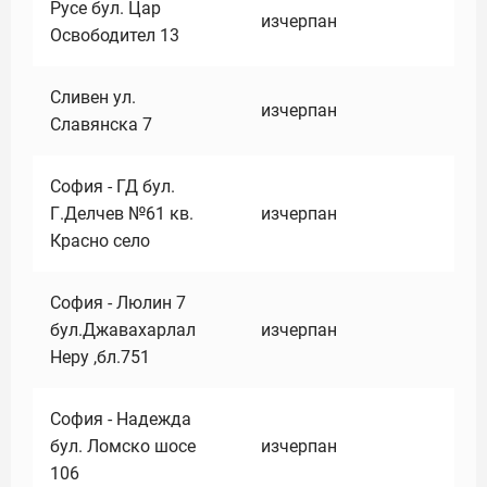
Русе бул. Цар
изчерпан
Освободител 13
Сливен ул.
изчерпан
Славянска 7
София - ГД бул.
Г.Делчев №61 кв.
изчерпан
Красно село
София - Люлин 7
бул.Джавахарлал
изчерпан
Неру ,бл.751
София - Надежда
бул. Ломско шосе
изчерпан
106