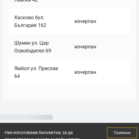
Хасково бул.
изчерпан
България 162
Шумен ул. Цар
изчерпан
Освободител 69
Ямбол ул. Преслав
изчерпан
64
Ние използваме бисквитки, за да
Приемам