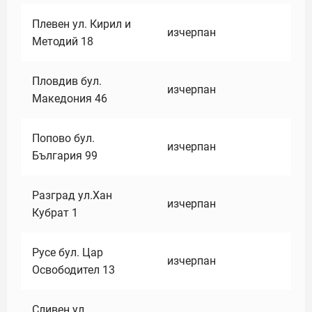
Плевен ул. Кирил и
изчерпан
Методий 18
Пловдив бул.
изчерпан
Македония 46
Попово бул.
изчерпан
България 99
Разград ул.Хан
изчерпан
Кубрат 1
Русе бул. Цар
изчерпан
Освободител 13
Сливен ул.