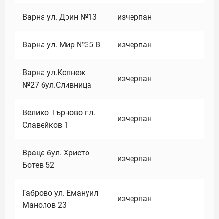
Варна ул. Дрин №13
изчерпан
Варна ул. Мир №35 В
изчерпан
Варна ул.Копнеж
изчерпан
№27 бул.Сливница
Велико Търново пл.
изчерпан
Славейков 1
Враца бул. Христо
изчерпан
Ботев 52
Габрово ул. Емануил
изчерпан
Манолов 23