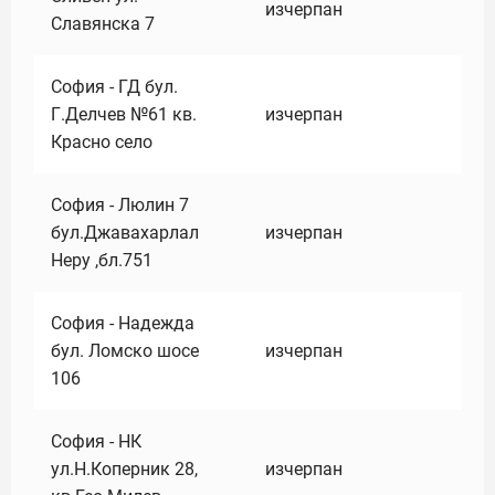
изчерпан
Славянска 7
София - ГД бул.
Г.Делчев №61 кв.
изчерпан
Красно село
София - Люлин 7
бул.Джавахарлал
изчерпан
Неру ,бл.751
София - Надежда
бул. Ломско шосе
изчерпан
106
София - НК
ул.Н.Коперник 28,
изчерпан