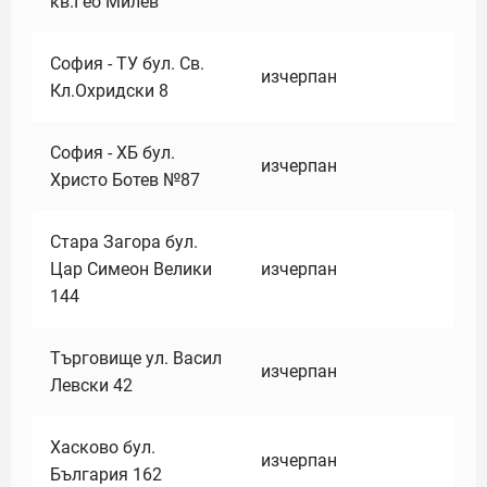
кв.Гео Милев
София - ТУ бул. Св.
изчерпан
Кл.Охридски 8
София - ХБ бул.
изчерпан
Христо Ботев №87
Стара Загора бул.
Цар Симеон Велики
изчерпан
144
Търговище ул. Васил
изчерпан
Левски 42
Хасково бул.
изчерпан
България 162