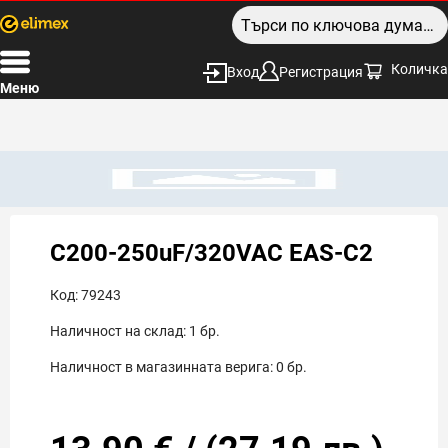
Количка
Вход
Регистрация
Меню
C200-250uF/320VAC EAS-C2
Код:
79243
Наличност на склад:
1
бр.
Наличност в магазинната верига:
0
бр.