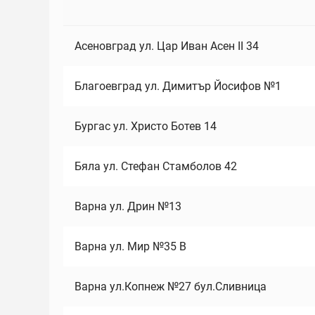
Асеновград ул. Цар Иван Асен II 34
Благоевград ул. Димитър Йосифов №1
Бургас ул. Христо Ботев 14
Бяла ул. Стефан Стамболов 42
Варна ул. Дрин №13
Варна ул. Мир №35 В
Варна ул.Копнеж №27 бул.Сливница