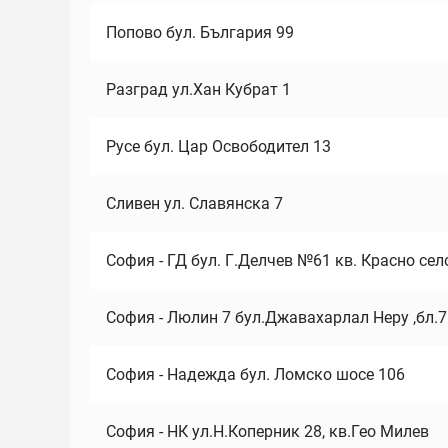
Попово бул. България 99
Разград ул.Хан Кубрат 1
Русе бул. Цар Освободител 13
Сливен ул. Славянска 7
София - ГД бул. Г.Делчев №61 кв. Красно сел
София - Люлин 7 бул.Джавахарлал Неру ,бл.
София - Надежда бул. Ломско шосе 106
София - НК ул.Н.Коперник 28, кв.Гео Милев