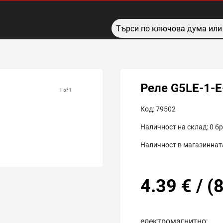
Реле G5LE-1-E
1 of 1
Код:
79502
Наличност на склад:
0
бр
Наличност в магазинната
4.39
€
/
(
8
електромагнитно;