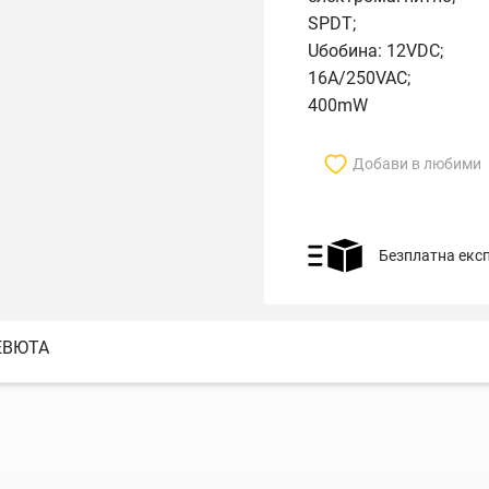
SPDT;
Uбобина: 12VDC;
16A/250VAC;
400mW
Добави в любими
Безплатна екс
ЕВЮТА