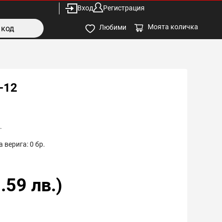
Вход
Регистрация
Моята количка
Любими
-12
.
 верига:
0
бр.
.59
лв.)