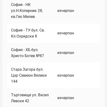
София - НК
ул.Н.Коперник 28,
изчерпан
кв.Гео Милев
София - ТУ бул. Св.
изчерпан
Кл.Охридски 8
София - ХБ бул.
изчерпан
Христо Ботев №87
Стара Загора бул.
Цар Симеон Велики
изчерпан
144
Търговище ул. Васил
изчерпан
Левски 42