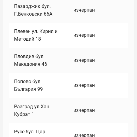
Пазарджик бул.
изчерпан
Г.Бенковски 66А
Плевен ул. Кирил и
изчерпан
Методий 18
Пловдив бул.
изчерпан
Македония 46
Попово бул.
изчерпан
България 99
Разград ул.Хан
изчерпан
Кубрат 1
Русе бул. Цар
изчерпан