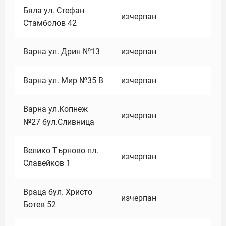
Бяла ул. Стефан
изчерпан
Стамболов 42
Варна ул. Дрин №13
изчерпан
Варна ул. Мир №35 В
изчерпан
Варна ул.Копнеж
изчерпан
№27 бул.Сливница
Велико Търново пл.
изчерпан
Славейков 1
Враца бул. Христо
изчерпан
Ботев 52