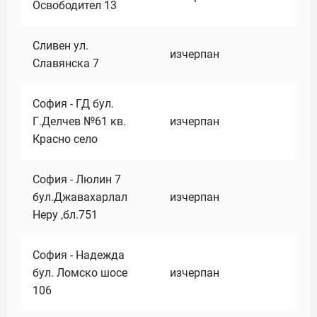
Освободител 13
Сливен ул.
изчерпан
Славянска 7
София - ГД бул.
Г.Делчев №61 кв.
изчерпан
Красно село
София - Люлин 7
бул.Джавахарлал
изчерпан
Неру ,бл.751
София - Надежда
бул. Ломско шосе
изчерпан
106