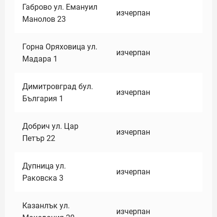
Габрово ул. Емануил
изчерпан
Манолов 23
Горна Оряховица ул.
изчерпан
Мадара 1
Димитровград бул.
изчерпан
България 1
Добрич ул. Цар
изчерпан
Петър 22
Дупница ул.
изчерпан
Раковска 3
Казанлък ул.
изчерпан