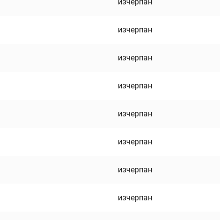
изчерпан
изчерпан
изчерпан
изчерпан
изчерпан
изчерпан
изчерпан
изчерпан