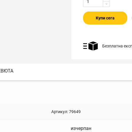
Купи сега
Безплатна екс
ЕВЮТА
Артикул:
79649
изчерпан