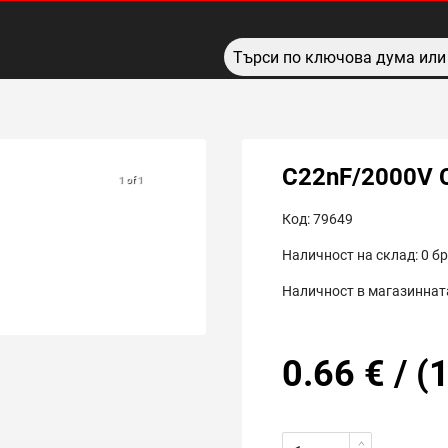
C22nF/2000V 
1 of 1
Код:
79649
Наличност на склад:
0
бр
Наличност в магазинната
0.66
€
/
(
1