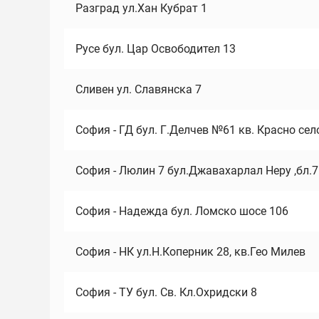
Разград ул.Хан Кубрат 1
Русе бул. Цар Освободител 13
Сливен ул. Славянска 7
София - ГД бул. Г.Делчев №61 кв. Красно сел
София - Люлин 7 бул.Джавахарлал Неру ,бл.
София - Надежда бул. Ломско шосе 106
София - НК ул.Н.Коперник 28, кв.Гео Милев
София - ТУ бул. Св. Кл.Охридски 8