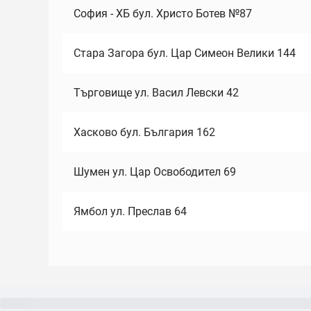
София - ХБ бул. Христо Ботев №87
Стара Загора бул. Цар Симеон Велики 144
Търговище ул. Васил Левски 42
Хасково бул. България 162
Шумен ул. Цар Освободител 69
Ямбол ул. Преслав 64