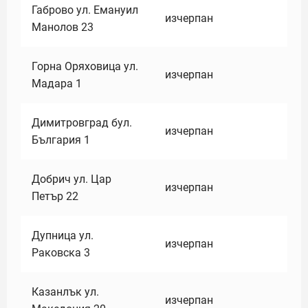
Габрово ул. Емануил
изчерпан
Манолов 23
Горна Оряховица ул.
изчерпан
Мадара 1
Димитровград бул.
изчерпан
България 1
Добрич ул. Цар
изчерпан
Петър 22
Дупница ул.
изчерпан
Раковска 3
Казанлък ул.
изчерпан