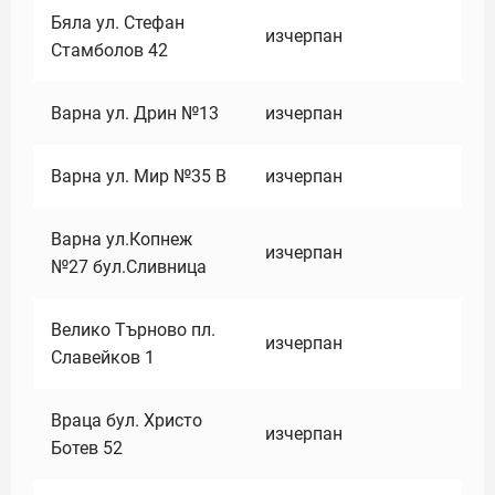
Бяла ул. Стефан
изчерпан
Стамболов 42
Варна ул. Дрин №13
изчерпан
Варна ул. Мир №35 В
изчерпан
Варна ул.Копнеж
изчерпан
№27 бул.Сливница
Велико Търново пл.
изчерпан
Славейков 1
Враца бул. Христо
изчерпан
Ботев 52