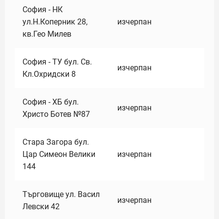
София - НК
ул.Н.Коперник 28,
изчерпан
кв.Гео Милев
София - ТУ бул. Св.
изчерпан
Кл.Охридски 8
София - ХБ бул.
изчерпан
Христо Ботев №87
Стара Загора бул.
Цар Симеон Велики
изчерпан
144
Търговище ул. Васил
изчерпан
Левски 42