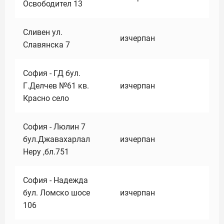
Освободител 13
Сливен ул.
изчерпан
Славянска 7
София - ГД бул.
Г.Делчев №61 кв.
изчерпан
Красно село
София - Люлин 7
бул.Джавахарлал
изчерпан
Неру ,бл.751
София - Надежда
бул. Ломско шосе
изчерпан
106