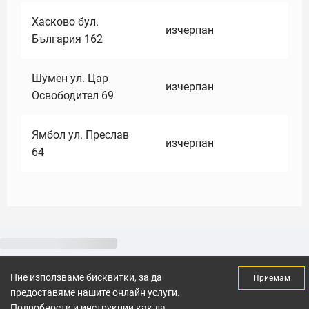
Хасково бул.
изчерпан
България 162
Шумен ул. Цар
изчерпан
Освободител 69
Ямбол ул. Преслав
изчерпан
64
Ние използваме бисквитки, за да
Приемам
предоставяме нашите онлайн услуги.
Подробности и инструкции как да