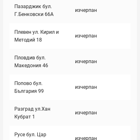
Пазарджик бул.
изчерпан
Г.Бенковски 66А
Плевен ул. Кирил и
изчерпан
Методий 18
Пловдив бул.
изчерпан
Македония 46
Попово бул.
изчерпан
България 99
Разград ул.Хан
изчерпан
Кубрат 1
Русе бул. Цар
изчерпан