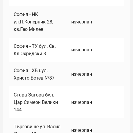
София - НК
ул.Н.Коперник 28,
изчерпан
кв.Гео Милев
София - ТУ бул. Св.
изчерпан
Кл.Охридски 8
София - ХБ бул.
изчерпан
Христо Ботев №87
Стара Загора бул.
Цар Симеон Велики
изчерпан
144
Търговище ул. Васил
изчерпан