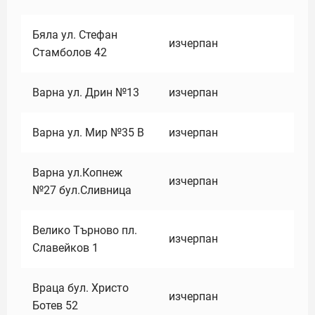
Бяла ул. Стефан
изчерпан
Стамболов 42
Варна ул. Дрин №13
изчерпан
Варна ул. Мир №35 В
изчерпан
Варна ул.Копнеж
изчерпан
№27 бул.Сливница
Велико Търново пл.
изчерпан
Славейков 1
Враца бул. Христо
изчерпан
Ботев 52