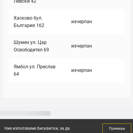
Левски 42
Хасково бул.
изчерпан
България 162
Шумен ул. Цар
изчерпан
Освободител 69
Ямбол ул. Преслав
изчерпан
64
Ние използваме бисквитки, за да
Приемам