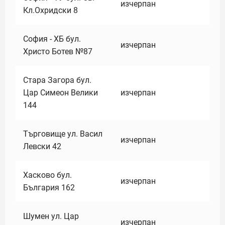
изчерпан
Кл.Охридски 8
София - ХБ бул.
изчерпан
Христо Ботев №87
Стара Загора бул.
Цар Симеон Велики
изчерпан
144
Търговище ул. Васил
изчерпан
Левски 42
Хасково бул.
изчерпан
България 162
Шумен ул. Цар
изчерпан