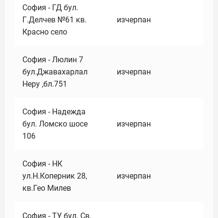
София - ГД бул.
Г.Делчев №61 кв.
изчерпан
Красно село
София - Люлин 7
бул.Джавахарлал
изчерпан
Неру ,бл.751
София - Надежда
бул. Ломско шосе
изчерпан
106
София - НК
ул.Н.Коперник 28,
изчерпан
кв.Гео Милев
София - ТУ бул. Св.