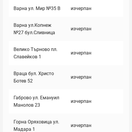
Варна ул. Мир №35 В
изчерпан
Варна ул.Копнеж
изчерпан
№27 бул.Сливница
Велико Търново пл.
изчерпан
Славейков 1
Враца бул. Христо
изчерпан
Ботев 52
Габрово ул. Емануил
изчерпан
Манолов 23
Горна Оряховица ул.
изчерпан
Мадара 1