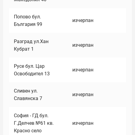
Попово бул.
изчерпан
България 99
Разград ул.Хан
изчерпан
Кубрат 1
Русе бул. Цар
изчерпан
Освободител 13
Сливен ул.
изчерпан
Славянска 7
София - ГД бул.
Г.Делчев №61 кв.
изчерпан
Красно село