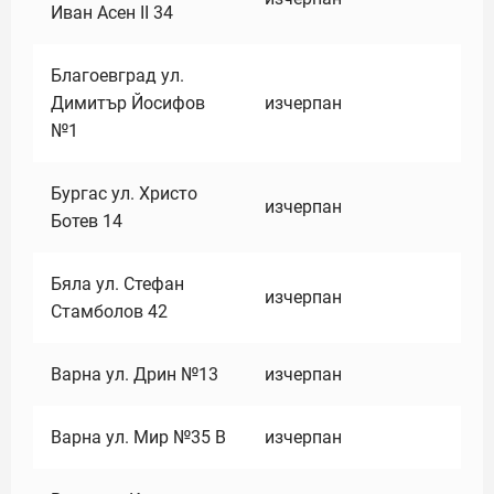
Иван Асен II 34
Благоевград ул.
Димитър Йосифов
изчерпан
№1
Бургас ул. Христо
изчерпан
Ботев 14
Бяла ул. Стефан
изчерпан
Стамболов 42
Варна ул. Дрин №13
изчерпан
Варна ул. Мир №35 В
изчерпан