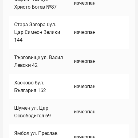
изчерпан
Христо Ботев №87
Стара Загора бул.
Цар Симеон Велики
изчерпан
144
Търговище ул. Васил
изчерпан
Левски 42
Хасково бул.
изчерпан
България 162
Шумен ул. Цар
изчерпан
Освободител 69
Ямбол ул. Преслав
изчерпан