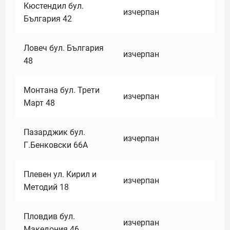
Кюстендил бул.
изчерпан
България 42
Ловеч бул. България
изчерпан
48
Монтана бул. Трети
изчерпан
Март 48
Пазарджик бул.
изчерпан
Г.Бенковски 66А
Плевен ул. Кирил и
изчерпан
Методий 18
Пловдив бул.
изчерпан
Македония 46