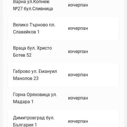
Варна ул.Копнеж
изчерпан
№27 бул.Сливница
Велико Търново пл.
изчерпан
Славейков 1
Враца бул. Христо
изчерпан
Ботев 52
Габрово ул. Емануил
изчерпан
Манолов 23
Горна Оряховица ул.
изчерпан
Мадара 1
Димитровград бул.
изчерпан
България 1