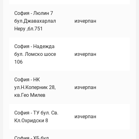
София - Люлин 7
бул.Джавахарлал
изчерпан
Неру ,бл.751
София - Надежда
бул. Ломско шосе
изчерпан
106
София - НК
ул.Н.Коперник 28,
изчерпан
кв.Гео Милев
София - ТУ бул. Св.
изчерпан
Кл.Охридски 8
София - ХБ бул.