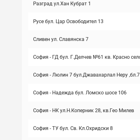
Разград ул.Хан Кубрат 1
Русе бул. Цар Освободител 13
Сливен ул. Славянска 7
София - ГД бул. Г.Делчев №61 кв. Красно сел
София - Люлин 7 бул.Джавахарлал Неру ,бл.
София - Надежда бул. Ломско шосе 106
София - НК ул.Н.Коперник 28, кв.Гео Милев
София - ТУ бул. Св. Кл.Охридски 8