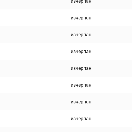
изчерпан
изчерпан
изчерпан
изчерпан
изчерпан
изчерпан
изчерпан
изчерпан