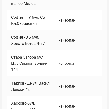
кв.Гео Милев
София - ТУ бул. Св.
изчерпан
Кл.Охридски 8
София - ХБ бул.
изчерпан
Христо Ботев №87
Стара Загора бул.
Цар Симеон Велики
изчерпан
144
Търговище ул. Васил
изчерпан
Левски 42
Хасково бул.
изчерпан