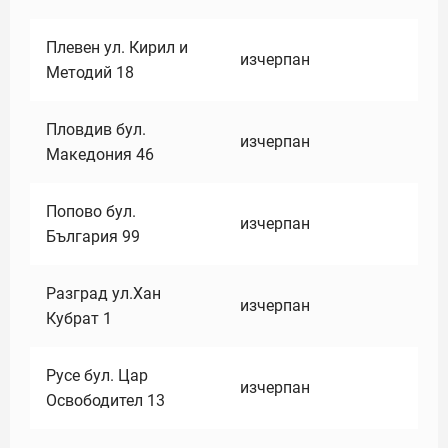
Плевен ул. Кирил и
изчерпан
Методий 18
Пловдив бул.
изчерпан
Македония 46
Попово бул.
изчерпан
България 99
Разград ул.Хан
изчерпан
Кубрат 1
Русе бул. Цар
изчерпан
Освободител 13