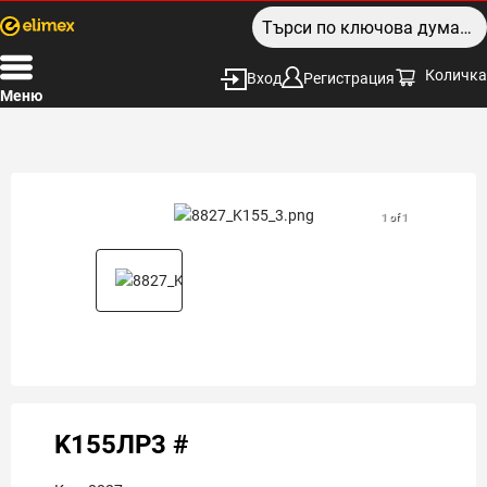
Количка
Вход
Регистрация
Меню
1 of 1
K155ЛР3 #