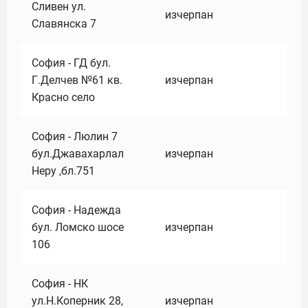
Сливен ул.
изчерпан
Славянска 7
София - ГД бул.
Г.Делчев №61 кв.
изчерпан
Красно село
София - Люлин 7
бул.Джавахарлал
изчерпан
Неру ,бл.751
София - Надежда
бул. Ломско шосе
изчерпан
106
София - НК
ул.Н.Коперник 28,
изчерпан