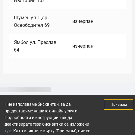
България 162
Шумен ул. Цар
изчерпан
Освободител 69
Ямбол ул. Преслав
изчерпан
64
Ние използваме бисквитки, за да
Приемам
предоставяме нашите онлайн услуги.
Подробности и инструкции как да
деактивирате тези бисквитки са изложени
тук
. Като кликнете върху "Приемам", вие се