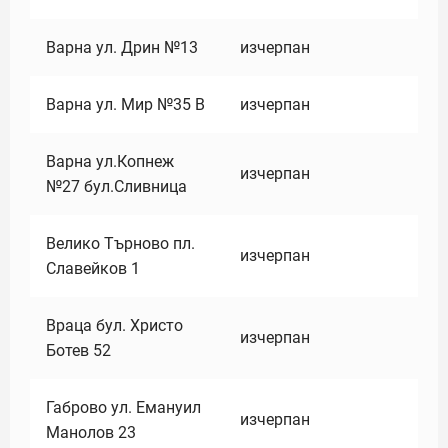
Варна ул. Дрин №13
изчерпан
Варна ул. Мир №35 В
изчерпан
Варна ул.Копнеж
изчерпан
№27 бул.Сливница
Велико Търново пл.
изчерпан
Славейков 1
Враца бул. Христо
изчерпан
Ботев 52
Габрово ул. Емануил
изчерпан
Манолов 23