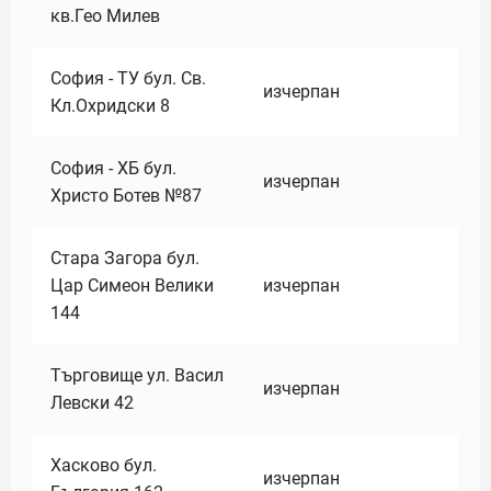
кв.Гео Милев
София - ТУ бул. Св.
изчерпан
Кл.Охридски 8
София - ХБ бул.
изчерпан
Христо Ботев №87
Стара Загора бул.
Цар Симеон Велики
изчерпан
144
Търговище ул. Васил
изчерпан
Левски 42
Хасково бул.
изчерпан