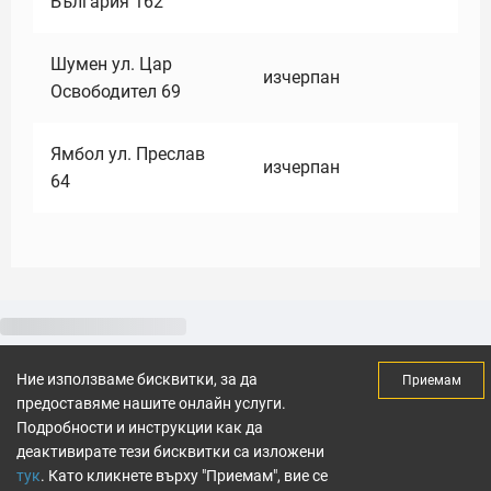
България 162
Шумен ул. Цар
изчерпан
Освободител 69
Ямбол ул. Преслав
изчерпан
64
Ние използваме бисквитки, за да
Приемам
предоставяме нашите онлайн услуги.
Подробности и инструкции как да
деактивирате тези бисквитки са изложени
тук
. Като кликнете върху "Приемам", вие се