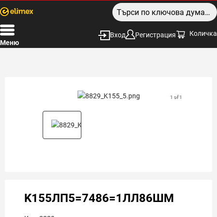
Количка
Вход
Регистрация
Меню
1 of 1
K155ЛП5=7486=1ЛЛ86ШМ