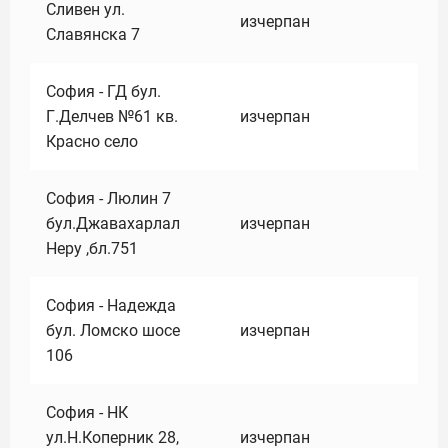
Сливен ул.
изчерпан
Славянска 7
София - ГД бул.
Г.Делчев №61 кв.
изчерпан
Красно село
София - Люлин 7
бул.Джавахарлал
изчерпан
Неру ,бл.751
София - Надежда
бул. Ломско шосе
изчерпан
106
София - НК
ул.Н.Коперник 28,
изчерпан