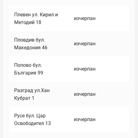
Плевен ул. Кирил и
изчерпан
Методий 18
Пловдив бул.
изчерпан
Македония 46
Попово бул.
изчерпан
България 99
Разград ул.Хан
изчерпан
Кубрат 1
Русе бул. Цар
изчерпан
Освободител 13