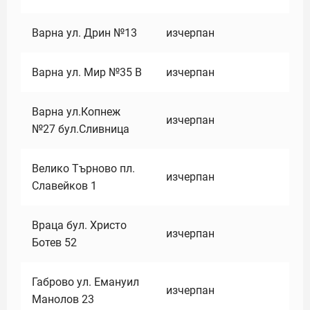
Варна ул. Дрин №13
изчерпан
Варна ул. Мир №35 В
изчерпан
Варна ул.Копнеж
изчерпан
№27 бул.Сливница
Велико Търново пл.
изчерпан
Славейков 1
Враца бул. Христо
изчерпан
Ботев 52
Габрово ул. Емануил
изчерпан
Манолов 23