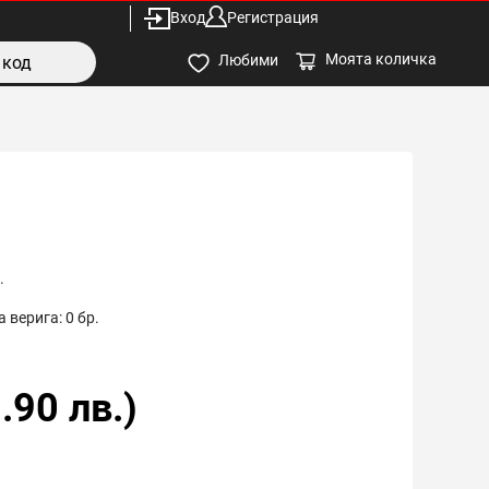
Вход
Регистрация
Моята количка
Любими
.
 верига:
0
бр.
.90
лв.)