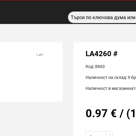
LA4260 #
1 of 1
Код:
8860
Наличност на склад:
9
бр
Наличност в магазинната
0.97
€
/
(
1