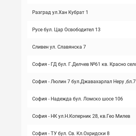
Разград ул.Хан Кубрат 1
Русе бул. Цар Освободител 13
Сливен ул. Славянска 7
София - ГД бул. Г.Делчев №61 кв. Красно сел
София - Люлин 7 бул.Джавахарлал Неру ,бл.
София - Надежда бул. Ломско шосе 106
София - НК ул.Н.Коперник 28, кв.Гео Милев
София - ТУ бул. Св. Кл.Охридски 8