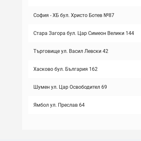
София - ХБ бул. Христо Ботев №87
Стара Загора бул. Цар Симеон Велики 144
Търговище ул. Васил Левски 42
Хасково бул. България 162
Шумен ул. Цар Освободител 69
Ямбол ул. Преслав 64