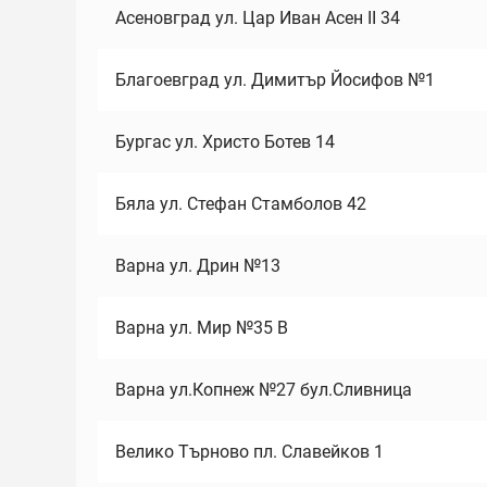
Асеновград ул. Цар Иван Асен II 34
Благоевград ул. Димитър Йосифов №1
Бургас ул. Христо Ботев 14
Бяла ул. Стефан Стамболов 42
Варна ул. Дрин №13
Варна ул. Мир №35 В
Варна ул.Копнеж №27 бул.Сливница
Велико Търново пл. Славейков 1