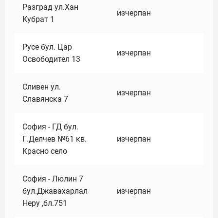
Разград ул.Хан
изчерпан
Кубрат 1
Русе бул. Цар
изчерпан
Освободител 13
Сливен ул.
изчерпан
Славянска 7
София - ГД бул.
Г.Делчев №61 кв.
изчерпан
Красно село
София - Люлин 7
бул.Джавахарлал
изчерпан
Неру ,бл.751