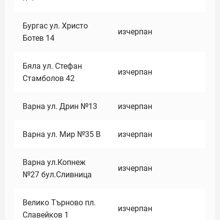
Бургас ул. Христо
изчерпан
Ботев 14
Бяла ул. Стефан
изчерпан
Стамболов 42
Варна ул. Дрин №13
изчерпан
Варна ул. Мир №35 В
изчерпан
Варна ул.Копнеж
изчерпан
№27 бул.Сливница
Велико Търново пл.
изчерпан
Славейков 1