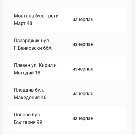
Монтана бул. Трети
изчерпан
Март 48
Пазарджик бул.
изчерпан
Г.Бенковски 66А
Плевен ул. Кирил и
изчерпан
Методий 18
Пловдив бул.
изчерпан
Македония 46
Попово бул.
изчерпан
България 99