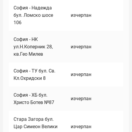
София - Надежда
бул. Ломско шосе
изчерпан
106
София - НК
ул.Н.Коперник 28,
изчерпан
кв.Гео Милев
София - ТУ бул. Св.
изчерпан
Кл.Охридски 8
София - ХБ бул.
изчерпан
Христо Ботев №87
Стара Загора бул.
Цар Симеон Велики
изчерпан