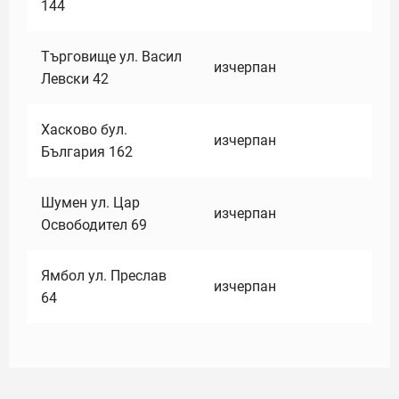
144
Търговище ул. Васил
изчерпан
Левски 42
Хасково бул.
изчерпан
България 162
Шумен ул. Цар
изчерпан
Освободител 69
Ямбол ул. Преслав
изчерпан
64