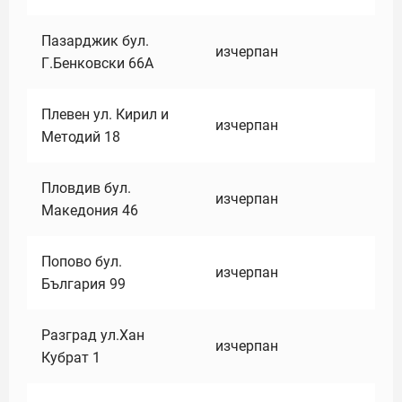
Пазарджик бул.
изчерпан
Г.Бенковски 66А
Плевен ул. Кирил и
изчерпан
Методий 18
Пловдив бул.
изчерпан
Македония 46
Попово бул.
изчерпан
България 99
Разград ул.Хан
изчерпан
Кубрат 1