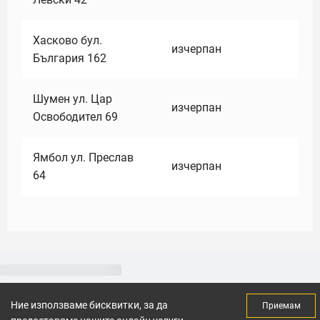
Хасково бул.
изчерпан
България 162
Шумен ул. Цар
изчерпан
Освободител 69
Ямбол ул. Преслав
изчерпан
64
Ние използваме бисквитки, за да
Приемам