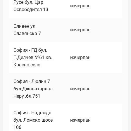
Русе бул. Цар
изчерпан
Освободител 13
Сливен ул.
изчерпан
Славянска 7
София - ГД бул.
Г.Делчев №61 кв.
изчерпан
Красно село
София - Люлин 7
бул.Джавахарлал
изчерпан
Неру ,бл.751
София - Надежда
бул. Ломско шосе
изчерпан
106