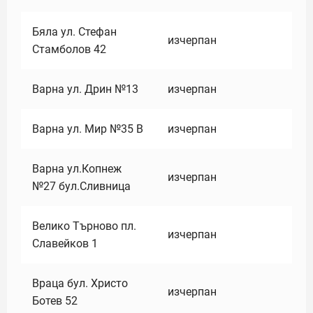
Бяла ул. Стефан
изчерпан
Стамболов 42
Варна ул. Дрин №13
изчерпан
Варна ул. Мир №35 В
изчерпан
Варна ул.Копнеж
изчерпан
№27 бул.Сливница
Велико Търново пл.
изчерпан
Славейков 1
Враца бул. Христо
изчерпан
Ботев 52