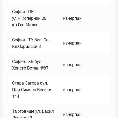
София - НК
ул.Н.Коперник 28,
изчерпан
кв.Гео Милев
София - ТУ бул. Св.
изчерпан
Кл.Охридски 8
София - ХБ бул.
изчерпан
Христо Ботев №87
Стара Загора бул.
Цар Симеон Велики
изчерпан
144
Търговище ул. Васил
изчерпан
Левски 42