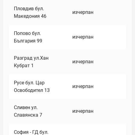
Пловдив бул.
изчерпан
Македония 46
Попово бул.
изчерпан
България 99
Разград ул.Хан
изчерпан
Кубрат 1
Русе бул. Цар
изчерпан
Освободител 13
Сливен ул.
изчерпан
Славянска 7
София - ГД бул.