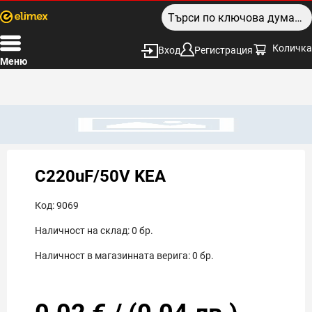
Количка
Вход
Регистрация
Меню
C220uF/50V KEA
Код:
9069
Наличност на склад:
0
бр.
Наличност в магазинната верига:
0
бр.