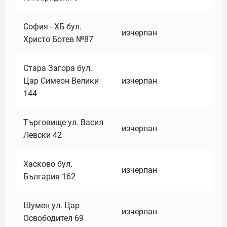
София - ХБ бул.
изчерпан
Христо Ботев №87
Стара Загора бул.
Цар Симеон Велики
изчерпан
144
Търговище ул. Васил
изчерпан
Левски 42
Хасково бул.
изчерпан
България 162
Шумен ул. Цар
изчерпан
Освободител 69