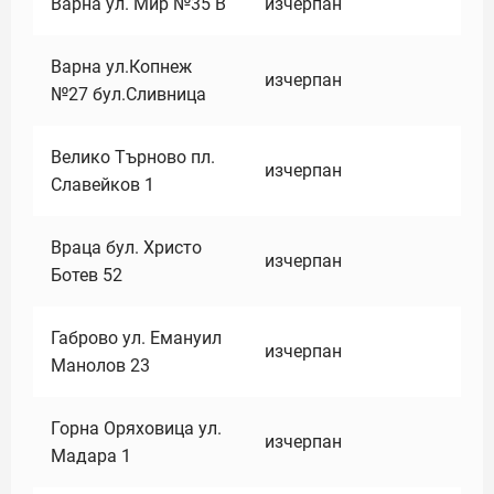
Варна ул. Мир №35 В
изчерпан
Варна ул.Копнеж
изчерпан
№27 бул.Сливница
Велико Търново пл.
изчерпан
Славейков 1
Враца бул. Христо
изчерпан
Ботев 52
Габрово ул. Емануил
изчерпан
Манолов 23
Горна Оряховица ул.
изчерпан
Мадара 1