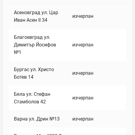
Асеновград ул. Цар
изчерпан
Иван Асен II 34
Благоевград ул.
Димитър Йосифов
изчерпан
№1
Бургас ул. Христо
изчерпан
Ботев 14
Бяла ул. Стефан
изчерпан
Стамболов 42
Варна ул. Дрин №13
изчерпан