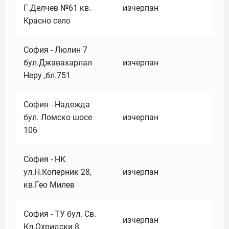
Г.Делчев №61 кв.
изчерпан
Красно село
София - Люлин 7
бул.Джавахарлал
изчерпан
Неру ,бл.751
София - Надежда
бул. Ломско шосе
изчерпан
106
София - НК
ул.Н.Коперник 28,
изчерпан
кв.Гео Милев
София - ТУ бул. Св.
изчерпан
Кл.Охридски 8