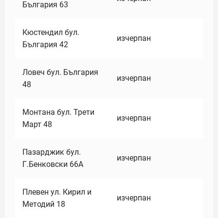
България 63
Кюстендил бул.
изчерпан
България 42
Ловеч бул. България
изчерпан
48
Монтана бул. Трети
изчерпан
Март 48
Пазарджик бул.
изчерпан
Г.Бенковски 66А
Плевен ул. Кирил и
изчерпан
Методий 18