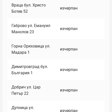
Враца бул. Христо
изчерпан
Ботев 52
Габрово ул. Емануил
изчерпан
Манолов 23
Горна Оряховица ул.
изчерпан
Мадара 1
Димитровград бул.
изчерпан
България 1
Добрич ул. Цар
изчерпан
Петър 22
Дупница ул.
изчерпан