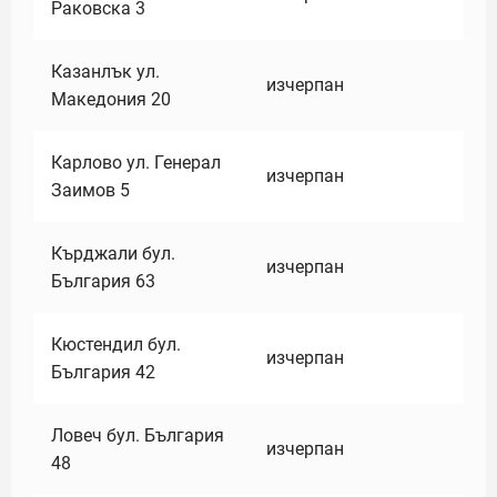
Раковска 3
Казанлък ул.
изчерпан
Македония 20
Карлово ул. Генерал
изчерпан
Заимов 5
Кърджали бул.
изчерпан
България 63
Кюстендил бул.
изчерпан
България 42
Ловеч бул. България
изчерпан
48