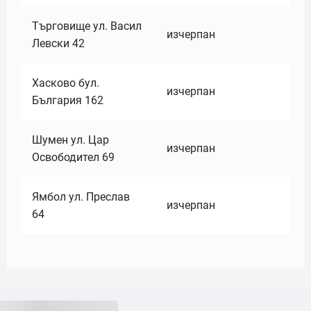
Търговище ул. Васил
изчерпан
Левски 42
Хасково бул.
изчерпан
България 162
Шумен ул. Цар
изчерпан
Освободител 69
Ямбол ул. Преслав
изчерпан
64