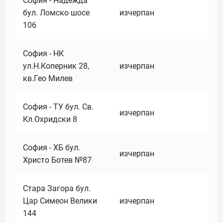
София - Надежда
бул. Ломско шосе
изчерпан
106
София - НК
ул.Н.Коперник 28,
изчерпан
кв.Гео Милев
София - ТУ бул. Св.
изчерпан
Кл.Охридски 8
София - ХБ бул.
изчерпан
Христо Ботев №87
Стара Загора бул.
Цар Симеон Велики
изчерпан
144