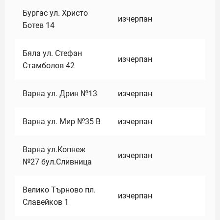
Бургас ул. Христо
изчерпан
Ботев 14
Бяла ул. Стефан
изчерпан
Стамболов 42
Варна ул. Дрин №13
изчерпан
Варна ул. Мир №35 В
изчерпан
Варна ул.Копнеж
изчерпан
№27 бул.Сливница
Велико Търново пл.
изчерпан
Славейков 1