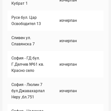
изчерпан
Кубрат 1
Русе бул. Цар
изчерпан
Освободител 13
Сливен ул.
изчерпан
Славянска 7
София - ГД бул.
Г.Делчев №61 кв.
изчерпан
Красно село
София - Люлин 7
бул.Джавахарлал
изчерпан
Неру ,бл.751