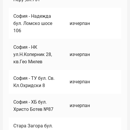
София - Надежда
бул. Ломско шосе
изчерпан
106
София - НК
ул.Н.Коперник 28,
изчерпан
кв.Гео Милев
София - ТУ бул. Св.
изчерпан
Кл.Охридски 8
София - ХБ бул.
изчерпан
Христо Ботев №87
Стара Загора бул.