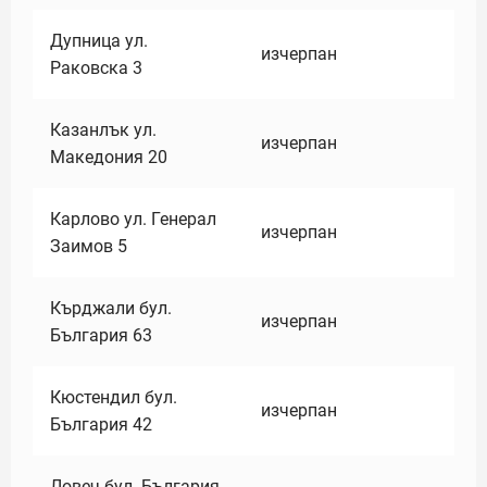
Дупница ул.
изчерпан
Раковска 3
Казанлък ул.
изчерпан
Македония 20
Карлово ул. Генерал
изчерпан
Заимов 5
Кърджали бул.
изчерпан
България 63
Кюстендил бул.
изчерпан
България 42
Ловеч бул. България