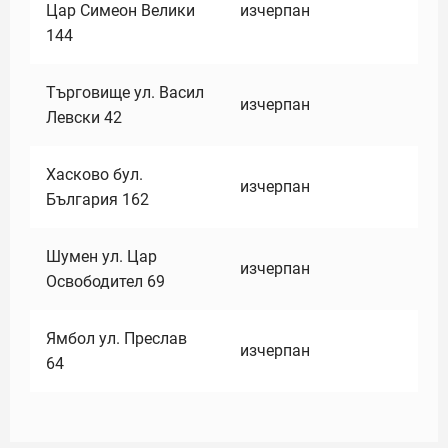
Цар Симеон Велики
изчерпан
144
Търговище ул. Васил
изчерпан
Левски 42
Хасково бул.
изчерпан
България 162
Шумен ул. Цар
изчерпан
Освободител 69
Ямбол ул. Преслав
изчерпан
64