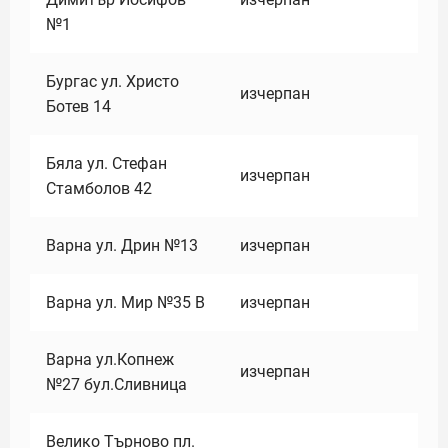
№1
Бургас ул. Христо
изчерпан
Ботев 14
Бяла ул. Стефан
изчерпан
Стамболов 42
Варна ул. Дрин №13
изчерпан
Варна ул. Мир №35 В
изчерпан
Варна ул.Копнеж
изчерпан
№27 бул.Сливница
Велико Търново пл.