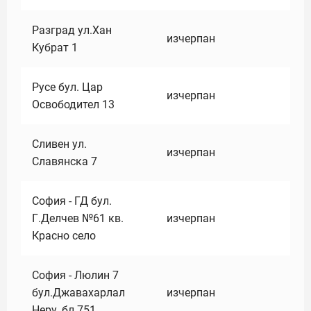
Разград ул.Хан
изчерпан
Кубрат 1
Русе бул. Цар
изчерпан
Освободител 13
Сливен ул.
изчерпан
Славянска 7
София - ГД бул.
Г.Делчев №61 кв.
изчерпан
Красно село
София - Люлин 7
бул.Джавахарлал
изчерпан
Неру ,бл.751