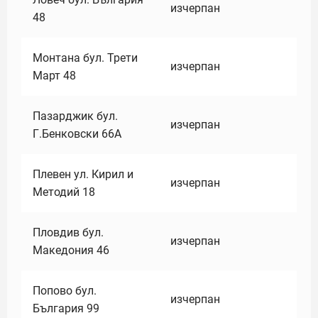
изчерпан
48
Монтана бул. Трети
изчерпан
Март 48
Пазарджик бул.
изчерпан
Г.Бенковски 66А
Плевен ул. Кирил и
изчерпан
Методий 18
Пловдив бул.
изчерпан
Македония 46
Попово бул.
изчерпан
България 99