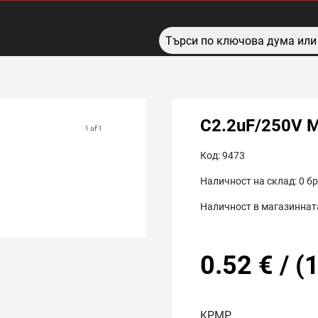
C2.2uF/250V 
1 of 1
Код:
9473
Наличност на склад:
0
бр
Наличност в магазинната
0.52
€
/
(
1
KPMP