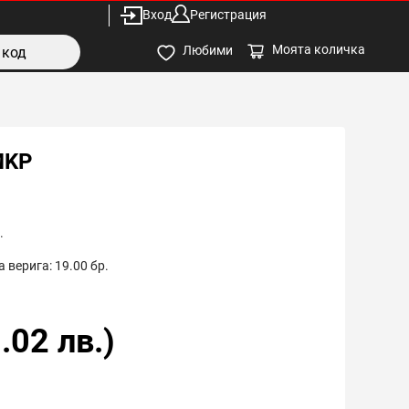
Вход
Регистрация
Моята количка
Любими
MKP
.
 верига:
19.00
бр.
.02
лв.)