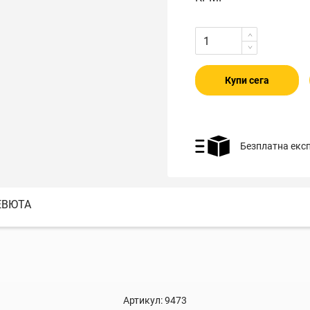
Купи сега
Безплатна екс
ЕВЮТА
Артикул:
9473