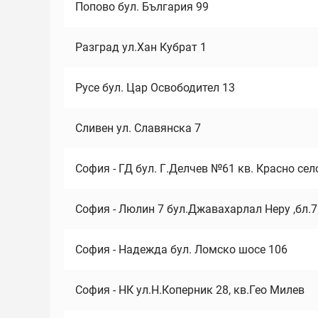
Попово бул. България 99
Разград ул.Хан Кубрат 1
Русе бул. Цар Освободител 13
Сливен ул. Славянска 7
София - ГД бул. Г.Делчев №61 кв. Красно сел
София - Люлин 7 бул.Джавахарлал Неру ,бл.
София - Надежда бул. Ломско шосе 106
София - НК ул.Н.Коперник 28, кв.Гео Милев