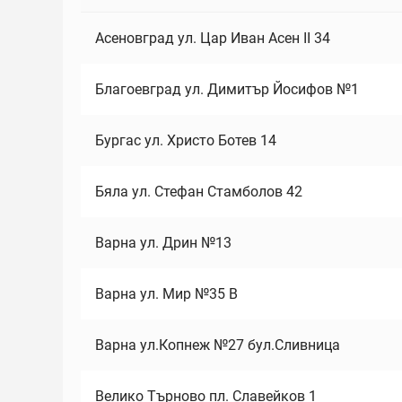
Асеновград ул. Цар Иван Асен II 34
Благоевград ул. Димитър Йосифов №1
Бургас ул. Христо Ботев 14
Бяла ул. Стефан Стамболов 42
Варна ул. Дрин №13
Варна ул. Мир №35 В
Варна ул.Копнеж №27 бул.Сливница
Велико Търново пл. Славейков 1