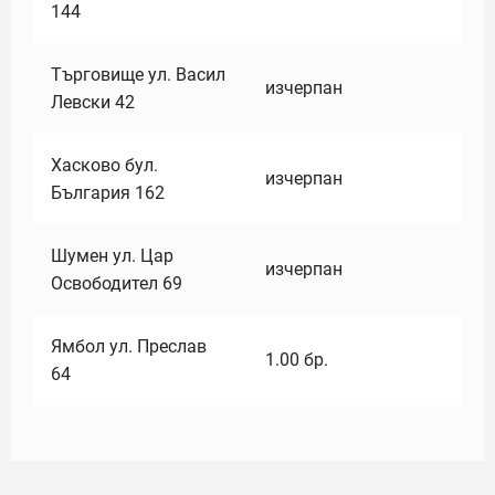
144
Търговище ул. Васил
изчерпан
Левски 42
Хасково бул.
изчерпан
България 162
Шумен ул. Цар
изчерпан
Освободител 69
Ямбол ул. Преслав
1.00
бр.
64