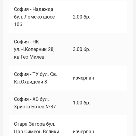
София - Надежда
бул. Ломско шосе
2.00
бр.
106
София - НК
ул.Н.Коперник 28,
3.00
бр.
кв.Гео Милев
София - ТУ бул. Св.
изчерпан
Кл.Охридски 8
София - ХБ бул.
1.00
бр.
Христо Ботев №87
Стара Загора бул.
Цар Симеон Велики
изчерпан