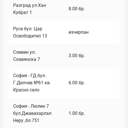
Разград ул.Хан
8.00
бр.
Кубрат 1
Русе бул. Цар
изчерпан
Освободител 13
Сливен ул.
3.00
бр.
Славянска 7
София - ГД бул.
Г.Делчев №61 кв.
6.00
бр.
Красно село
София - Люлин 7
бул.Джавахарлал
1.00
бр.
Неру ,бл.751