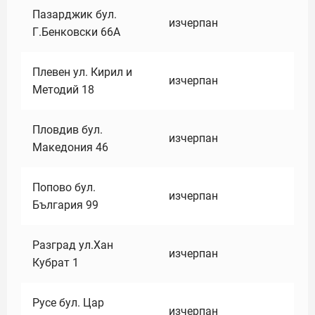
Пазарджик бул.
изчерпан
Г.Бенковски 66А
Плевен ул. Кирил и
изчерпан
Методий 18
Пловдив бул.
изчерпан
Македония 46
Попово бул.
изчерпан
България 99
Разград ул.Хан
изчерпан
Кубрат 1
Русе бул. Цар
изчерпан