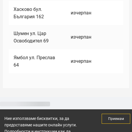
Хасково бул.
изчерпан
България 162
Шумен ул. Цар
изчерпан
Освободител 69
Ямбол ул. Преслав
изчерпан
64
Ние използваме бисквитки, за да
Приемам
предоставяме нашите онлайн услуги.
Подробности и инструкции как да