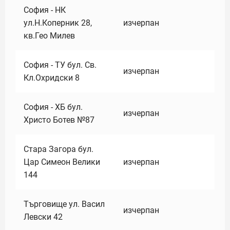
София - НК
ул.Н.Коперник 28,
изчерпан
кв.Гео Милев
София - ТУ бул. Св.
изчерпан
Кл.Охридски 8
София - ХБ бул.
изчерпан
Христо Ботев №87
Стара Загора бул.
Цар Симеон Велики
изчерпан
144
Търговище ул. Васил
изчерпан
Левски 42