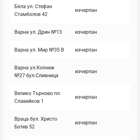
Бяла ул. Стефан
изчерпан
Стамболов 42
Варна ул. Дрин №13
изчерпан
Варна ул. Мир №35 В
изчерпан
Варна ул.Копнеж
изчерпан
№27 бул.Сливница
Велико Търново пл.
изчерпан
Славейков 1
Враца бул. Христо
изчерпан
Ботев 52