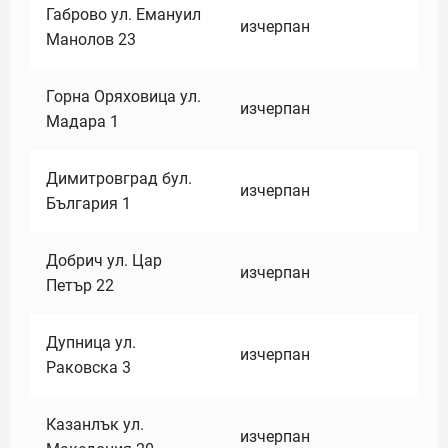
Габрово ул. Емануил
изчерпан
Манолов 23
Горна Оряховица ул.
изчерпан
Мадара 1
Димитровград бул.
изчерпан
България 1
Добрич ул. Цар
изчерпан
Петър 22
Дупница ул.
изчерпан
Раковска 3
Казанлък ул.
изчерпан