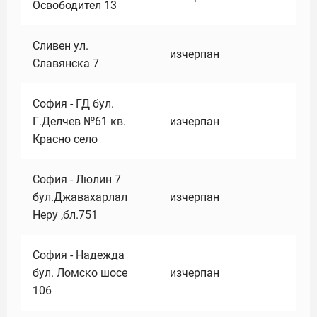
Освободител 13
Сливен ул.
изчерпан
Славянска 7
София - ГД бул.
Г.Делчев №61 кв.
изчерпан
Красно село
София - Люлин 7
бул.Джавахарлал
изчерпан
Неру ,бл.751
София - Надежда
бул. Ломско шосе
изчерпан
106