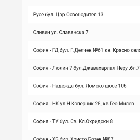
Русе бул. Цар Освободител 13
Сливен ул. Славянска 7
София - ГД бул. Г.Делчев №61 кв. Красно сел
София - Люлин 7 бул.Джавахарлал Неру ,бл.
София - Надежда бул. Ломско шосе 106
София - НК ул.Н.Коперник 28, кв.Гео Милев
София - ТУ бул. Св. Кл.Охридски 8
София - ХБ бул. Христо Ботев №87