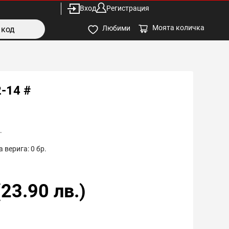
Вход
Регистрация
Моята количка
Любими
-14 #
.
 верига:
0
бр.
(
23.90
лв.)