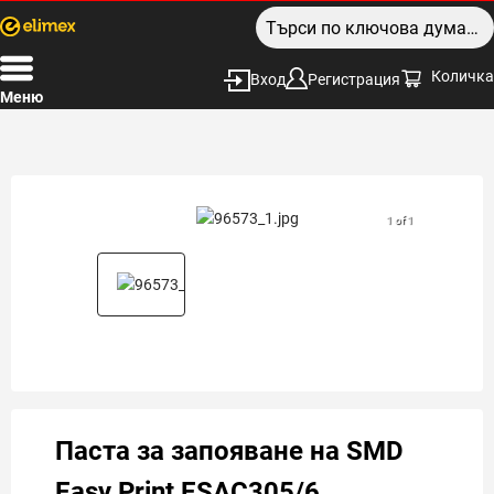
Количка
Вход
Регистрация
Меню
1 of 1
Паста за запояване на SMD
Easy Print ESAC305/6