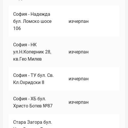
София - Надежда
бул. Ломско шосе
изчерпан
106
София - НК
ул.Н.Коперник 28,
изчерпан
кв.Гео Милев
София - ТУ бул. Св.
изчерпан
Кл.Охридски 8
София - ХБ бул.
изчерпан
Христо Ботев №87
Стара Загора бул.