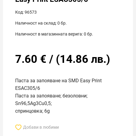
Код:
96573
Наличност на склад:
0
бр.
Наличност в магазинната верига:
0
бр.
7.60
€
/
(
14.86
лв.)
Паста за запояване на SMD Easy Print
ESAC305/6
Паста за запояване; безоловни;
Sn96,5Ag3Cu0,5;
спринцовка; 6g
Добави в любими