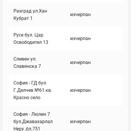
Разград ул.Хан
изчерпан
Кубрат 1
Русе бул. Цар
изчерпан
Освободител 13
Сливен ул.
изчерпан
Славянска 7
София - ГД бул.
Г.Делчев №61 кв.
изчерпан
Красно село
София - Люлин 7
бул.Джавахарлал
изчерпан
Неру ,бл.751