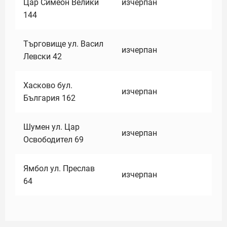
Цар Симеон Велики
изчерпан
144
Търговище ул. Васил
изчерпан
Левски 42
Хасково бул.
изчерпан
България 162
Шумен ул. Цар
изчерпан
Освободител 69
Ямбол ул. Преслав
изчерпан
64