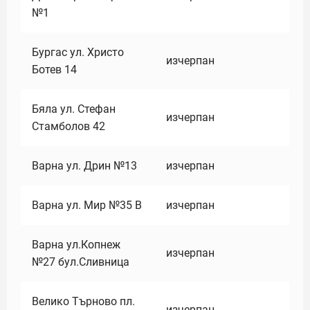
№1
Бургас ул. Христо
изчерпан
Ботев 14
Бяла ул. Стефан
изчерпан
Стамболов 42
Варна ул. Дрин №13
изчерпан
Варна ул. Мир №35 В
изчерпан
Варна ул.Копнеж
изчерпан
№27 бул.Сливница
Велико Търново пл.
изчерпан