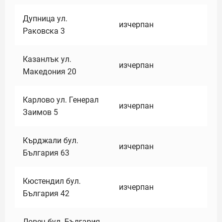
Дупница ул.
изчерпан
Раковска 3
Казанлък ул.
изчерпан
Македония 20
Карлово ул. Генерал
изчерпан
Заимов 5
Кърджали бул.
изчерпан
България 63
Кюстендил бул.
изчерпан
България 42
Ловеч бул. България