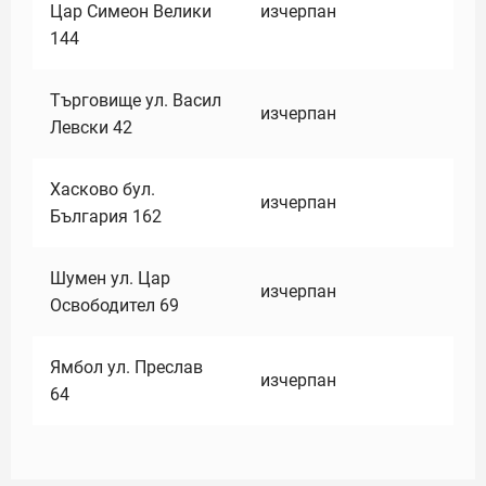
Цар Симеон Велики
изчерпан
144
Търговище ул. Васил
изчерпан
Левски 42
Хасково бул.
изчерпан
България 162
Шумен ул. Цар
изчерпан
Освободител 69
Ямбол ул. Преслав
изчерпан
64