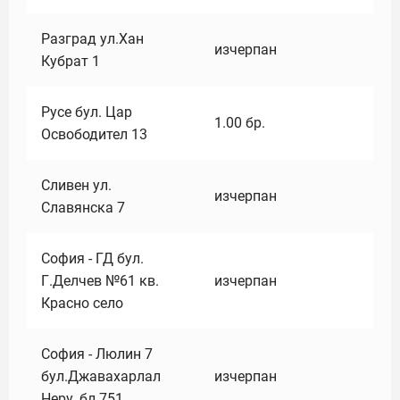
Разград ул.Хан
изчерпан
Кубрат 1
Русе бул. Цар
1.00
бр.
Освободител 13
Сливен ул.
изчерпан
Славянска 7
София - ГД бул.
Г.Делчев №61 кв.
изчерпан
Красно село
София - Люлин 7
бул.Джавахарлал
изчерпан
Неру ,бл.751