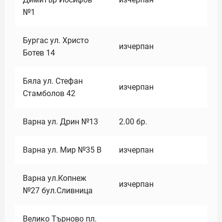
№1
Бургас ул. Христо
изчерпан
Ботев 14
Бяла ул. Стефан
изчерпан
Стамболов 42
Варна ул. Дрин №13
2.00
бр.
Варна ул. Мир №35 В
изчерпан
Варна ул.Копнеж
изчерпан
№27 бул.Сливница
Велико Търново пл.